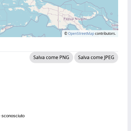
©
OpenStreetMap
contributors.
Salva come PNG
Salva come JPEG
e sconosciuto