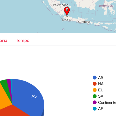
oria
Tempo
AS
NA
EU
SA
AS
Continent
AF