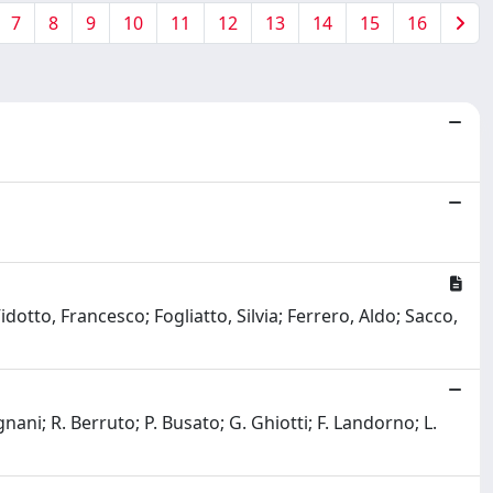
7
8
9
10
11
12
13
14
15
16
dotto, Francesco; Fogliatto, Silvia; Ferrero, Aldo; Sacco,
gnani; R. Berruto; P. Busato; G. Ghiotti; F. Landorno; L.