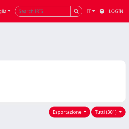
glia
IT
LOGIN
Esportazione
Tutti (301)