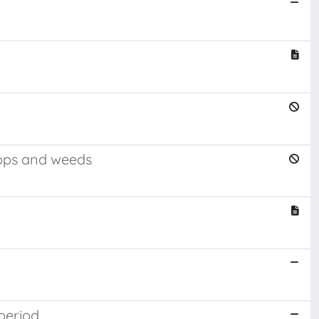
rops and weeds
period