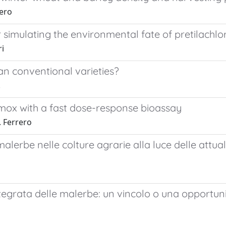
rero
mulating the environmental fate of pretilachlor 
ri
n conventional varieties?
.
amox with a fast dose-response bioassay
. Ferrero
e malerbe nelle colture agrarie alla luce delle attu
ne integrata delle malerbe: un vincolo o una oppo