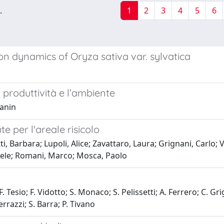
.
1
2
3
4
5
6
n dynamics of Oryza sativa var. sylvatica
 produttività e l’ambiente
Zanin
e per l'areale risicolo
 Barbara; Lupoli, Alice; Zavattaro, Laura; Grignani, Carlo; Vi
niele; Romani, Marco; Mosca, Paolo
Tesio; F. Vidotto; S. Monaco; S. Pelissetti; A. Ferrero; C. Gri
Ferrazzi; S. Barra; P. Tivano