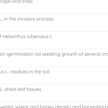
Europe and India
L. in the invasive process
of Helianthus tuberosus L
L. on germination ad seedling growth of several c
 L. residues in the soil
. dried leaf tissues
 winter wheat and barley density and harvesting 