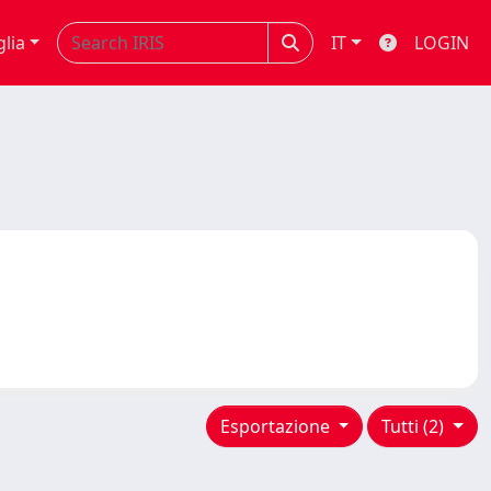
glia
IT
LOGIN
Esportazione
Tutti (2)