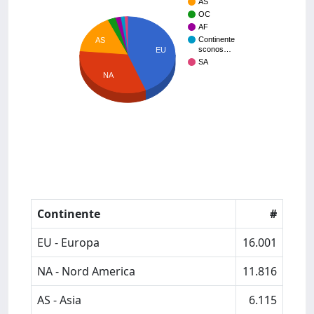
AS
OC
AF
Continente
AS
sconos…
EU
SA
NA
Continente
#
EU - Europa
16.001
NA - Nord America
11.816
AS - Asia
6.115