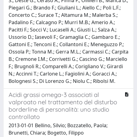
S.; Deste G.; Ceraso A.; Pinna F.; Olivieri B.; Manca D.;
Piegari G.; Brando F.; Giuliani L.; Aiello C.; Poli L.F.;
Concerto C.; Surace T.; Altamura M.; Malerba S.;
Padalino F.; Calcagno P.; Murri M.B.; Amerio A.;
Pacitti F.; Socci V.; Lucaselli A.; Giusti L.; Salza A.;
Ussorio D.; Iasevoli F.; Gramaglia C.; Gambaro E.;
Gattoni E.; Tenconi E.; Collantoni E.; Meneguzzo P.;
Ossola P.; Tonna M.; Gerra M.L.; Carmassi C.; Carpita
B.; Cremone I.M.; Corrivetti G.; Cascino G.; Marciello
F.; Brugnoli R.; Comparelli A.; Corigliano V.; Girardi
N.; Accinni T.; Carlone L.; Fagiolini A.; Goracci A.;
Bolognesi S.; Di Lorenzo G.; Niolu C.; Ribolsi M.
Acidi grassi omega-3 associati al
valproato nel trattamento del disturbo
borderline di personalità: uno studio
controllato
2013-01-01 Bellino, Silvio; Bozzatello, Paola;
Brunetti, Chiara; Bogetto, Filippo