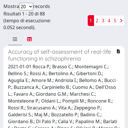
Mostra
records
Risultati 1 - 20 di 88
(tempo di esecuzione:
1
2
3
4
5
0.052 secondi).
Accuracy of self-assessment of real-life
functioning in schizophrenia
2021-01-01 Rocca P.; Brasso C.; Montemagni C.;
Bellino S.; Rossi A.; Bertolino A.; Gibertoni D.;
Aguglia E.; Amore M.; Andriola I.; Bellomo A.; Bucci
P.; Buzzanca A.; Carpiniello B.; Cuomo A.; Dell'Osso
L.; Favaro A.; Giordano G.M.; Marchesi C.;
Monteleone P.; Oldani L.; Pompili M.; Roncone R.;
Rossi R.; Siracusano A.; Vita A.; Zeppegno P.;
Galderisi S.; Maj M.; Bozzatello P.; Badino C.;
Giordano B.; Di Palo P.; Calia V.; Papalino M.; Barlati