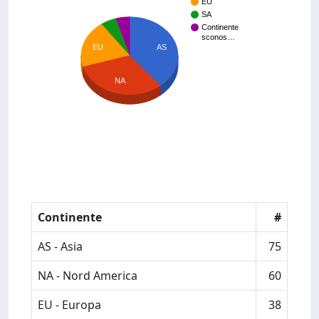
EU
SA
Continente
sconos…
AS
EU
NA
Continente
#
AS - Asia
75
NA - Nord America
60
EU - Europa
38