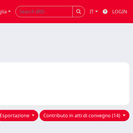
glia
IT
LOGIN
Esportazione
Contributo in atti di convegno (14)