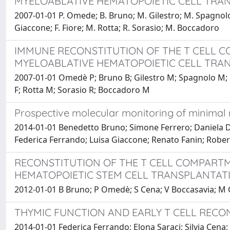
MYELOABLATIVE HEMATOPOIETIC CELL TRA
2007-01-01 P. Omede; B. Bruno; M. Gilestro; M. Spagnolo; F.
Giaccone; F. Fiore; M. Rotta; R. Sorasio; M. Boccadoro
IMMUNE RECONSTITUTION OF THE T CELL 
MYELOABLATIVE HEMATOPOIETIC CELL TRA
2007-01-01 Omedè P; Bruno B; Gilestro M; Spagnolo M; Fer
F; Rotta M; Sorasio R; Boccadoro M
Prospective molecular monitoring of minimal 
2014-01-01 Benedetto Bruno; Simone Ferrero; Daniela Dra
Federica Ferrando; Luisa Giaccone; Renato Fanin; Rob
RECONSTITUTION OF THE T CELL COMPARTM
HEMATOPOIETIC STEM CELL TRANSPLANTAT
2012-01-01 B Bruno; P Omedè; S Cena; V Boccasavia; M Gi
THYMIC FUNCTION AND EARLY T CELL REC
2014-01-01 Federica Ferrando; Elona Saraci; Silvia Cena;