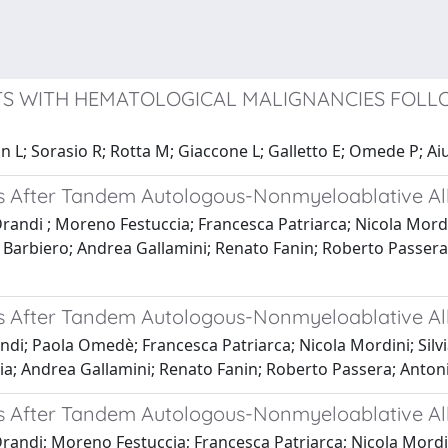
NTS WITH HEMATOLOGICAL MALIGNANCIES FOL
lin L; Sorasio R; Rotta M; Giaccone L; Galletto E; Omede P; A
ns After Tandem Autologous-Nonmyeloablative A
ndi ; Moreno Festuccia; Francesca Patriarca; Nicola Mordini
ra Barbiero; Andrea Gallamini; Renato Fanin; Roberto Pass
ns After Tandem Autologous-Nonmyeloablative A
i; Paola Omedè; Francesca Patriarca; Nicola Mordini; Silvia
cia; Andrea Gallamini; Renato Fanin; Roberto Passera; Ant
ns After Tandem Autologous-Nonmyeloablative A
ndi; Moreno Festuccia; Francesca Patriarca; Nicola Mordini;