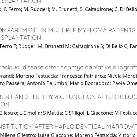
NSPLANTATION
 Ferro; M. Ruggeri; M. Brunetti; S. Caltagirone; C. Di Bello; A
COMPARTMENT IN MULTIPLE MYELOMA PATIENT
NSPLANTATION
ro F; Ruggeri M; Brunetti M; Caltagirone S; Di Bello C; Fanta
residual disease after nonmyeloablative allogra
ndi; Moreno Festuccia; Francesca Patriarca; Nicola Mordini;
erto Passera; Antonio Palumbo; Mario Boccadoro; Paola Om
ENT AND THE THYMIC FUNCTION AFTER REDUC
ION
lestro; L Cimolin; S Mattia; C Sfiligoi; L Giaccone; M Festu
ONSTITUTION AFTER HAPLOIDENTICAL MARROW
 Milena Gilestro; Luisa Giaccone; Moreno Festuccia; Vittorio 