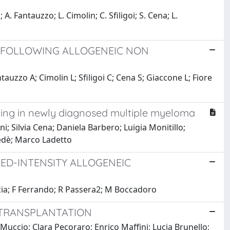
. Fantauzzo; L. Cimolin; C. Sfiligoi; S. Cena; L.
S FOLLOWING ALLOGENEIC NON
uzzo A; Cimolin L; Sfiligoi C; Cena S; Giaccone L; Fiore
fting in newly diagnosed multiple myeloma
 Silvia Cena; Daniela Barbero; Luigia Monitillo;
edè; Marco Ladetto
ED-INTENSITY ALLOGENEIC
ccia; F Ferrando; R Passera2; M Boccadoro
 TRANSPLANTATION
Muccio; Clara Pecoraro; Enrico Maffini; Lucia Brunello;