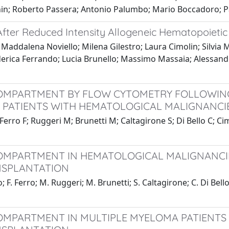
anin; Roberto Passera; Antonio Palumbo; Mario Boccadoro;
ter Reduced Intensity Allogeneic Hematopoietic 
ddalena Noviello; Milena Gilestro; Laura Cimolin; Silvia Matt
rica Ferrando; Lucia Brunello; Massimo Massaia; Alessandro
COMPARTMENT BY FLOW CYTOMETRY FOLLOWIN
 PATIENTS WITH HEMATOLOGICAL MALIGNANCI
ro F; Ruggeri M; Brunetti M; Caltagirone S; Di Bello C; Cimol
COMPARTMENT IN HEMATOLOGICAL MALIGNANC
NSPLANTATION
 Ferro; M. Ruggeri; M. Brunetti; S. Caltagirone; C. Di Bello; A
COMPARTMENT IN MULTIPLE MYELOMA PATIENT