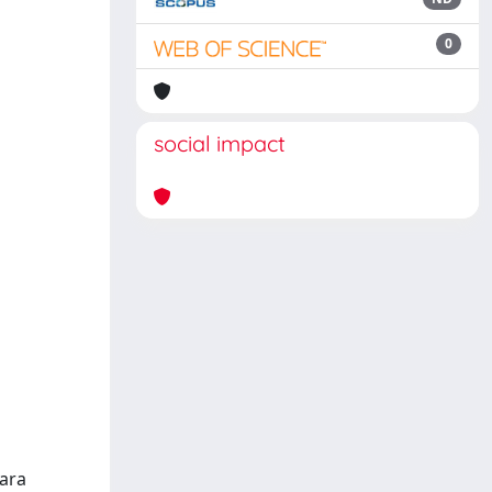
0
social impact
lara