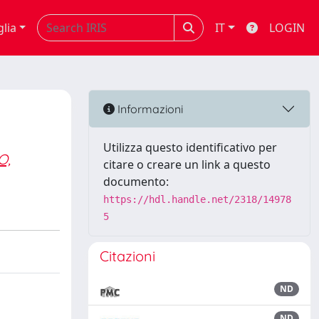
glia
IT
LOGIN
Informazioni
Utilizza questo identificativo per
O,
citare o creare un link a questo
documento:
https://hdl.handle.net/2318/14978
5
Citazioni
ND
ND