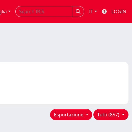
glia
IT
LOGIN
Esportazione
Tutti (857)