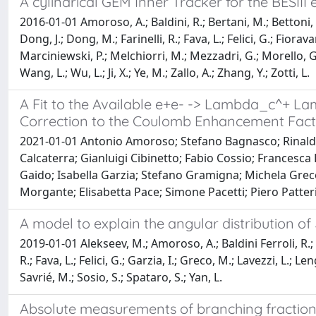
A cylindrical GEM Inner Tracker for the BESIII
2016-01-01 Amoroso, A.; Baldini, R.; Bertani, M.; Bettoni, D.;
Dong, J.; Dong, M.; Farinelli, R.; Fava, L.; Felici, G.; Fiorav
Marciniewski, P.; Melchiorri, M.; Mezzadri, G.; Morello, G.; 
Wang, L.; Wu, L.; Ji, X.; Ye, M.; Zallo, A.; Zhang, Y.; Zotti, L.
A Fit to the Available e+e- -> Lambda_c^+ L
Correction to the Coulomb Enhancement Fact
2021-01-01 Antonio Amoroso; Stefano Bagnasco; Rinaldo B
Calcaterra; Gianluigi Cibinetto; Fabio Cossio; Francesca
Gaido; Isabella Garzia; Stefano Gramigna; Michela Grec
Morgante; Elisabetta Pace; Simone Pacetti; Piero Patter
A model to explain the angular distribution of
2019-01-01 Alekseev, M.; Amoroso, A.; Baldini Ferroli, R.; Bal
R.; Fava, L.; Felici, G.; Garzia, I.; Greco, M.; Lavezzi, L.; 
Savrié, M.; Sosio, S.; Spataro, S.; Yan, L.
Absolute measurements of branching fraction