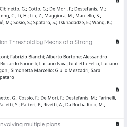
; Cibinetto, G.; Cotto, G.; De Mori, F.; Destefanis, M.;
 Leng, C.; Li, H.; Liu, Z.; Maggiora, M.; Marcello, S.;
rié, M.; Sosio, S.; Spataro, S.; Tskhadadze, E.; Wang, K.;
ion Threshold by Means of a Strong
toni; Fabrizio Bianchi; Alberto Bortone; Alessandro
ccardo Farinelli; Luciano Fava; Giulietto Felici; Luciano
goni; Simonetta Marcello; Giulio Mezzadri; Sara
Spataro
etto, G.; Cossio, F.; De Mori, F.; Destefanis, M.; Farinelli,
acetti, S.; Patteri, P.; Rivetti, A.; Da Rocha Rolo, M.;
nvolving multiple pions