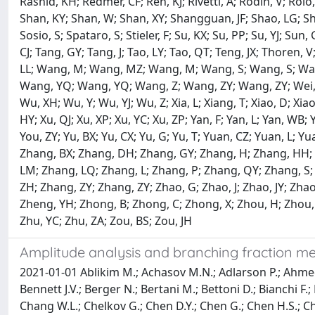
Rashid, KH; Redmer, CF; Ren, KJ; Rivetti, A; Rodin, V; Ro
Shan, KY; Shan, W; Shan, XY; Shangguan, JF; Shao, LG; Shao
Sosio, S; Spataro, S; Stieler, F; Su, KX; Su, PP; Su, YJ; Sun
CJ; Tang, GY; Tang, J; Tao, LY; Tao, QT; Teng, JX; Thore
LL; Wang, M; Wang, MZ; Wang, M; Wang, S; Wang, S; Wa
Wang, YQ; Wang, YQ; Wang, Z; Wang, ZY; Wang, ZY; Wei, DH
Wu, XH; Wu, Y; Wu, YJ; Wu, Z; Xia, L; Xiang, T; Xiao, D; Xiao, 
HY; Xu, QJ; Xu, XP; Xu, YC; Xu, ZP; Yan, F; Yan, L; Yan, WB;
You, ZY; Yu, BX; Yu, CX; Yu, G; Yu, T; Yuan, CZ; Yuan, L; 
Zhang, BX; Zhang, DH; Zhang, GY; Zhang, H; Zhang, HH; Z
LM; Zhang, LQ; Zhang, L; Zhang, P; Zhang, QY; Zhang, S;
ZH; Zhang, ZY; Zhang, ZY; Zhao, G; Zhao, J; Zhao, JY; Zha
Zheng, YH; Zhong, B; Zhong, C; Zhong, X; Zhou, H; Zhou, LP
Zhu, YC; Zhu, ZA; Zou, BS; Zou, JH
Amplitude analysis and branching fraction m
2021-01-01 Ablikim M.; Achasov M.N.; Adlarson P.; Ahmed S.
Bennett J.V.; Berger N.; Bertani M.; Bettoni D.; Bianchi F.; B
Chang W.L.; Chelkov G.; Chen D.Y.; Chen G.; Chen H.S.; Chen 