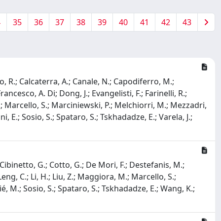
4
35
36
37
38
39
40
41
42
43
o, R.; Calcaterra, A.; Canale, N.; Capodiferro, M.;
rancesco, A. Di; Dong, J.; Evangelisti, F.; Farinelli, R.;
 R.; Marcello, S.; Marciniewski, P.; Melchiorri, M.; Mezzadri,
ni, E.; Sosio, S.; Spataro, S.; Tskhadadze, E.; Varela, J.;
; Cibinetto, G.; Cotto, G.; De Mori, F.; Destefanis, M.;
 Leng, C.; Li, H.; Liu, Z.; Maggiora, M.; Marcello, S.;
rié, M.; Sosio, S.; Spataro, S.; Tskhadadze, E.; Wang, K.;