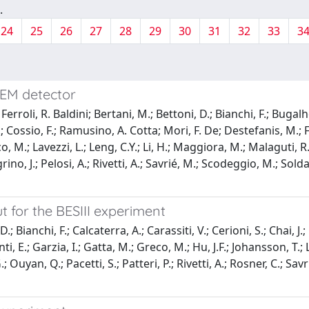
.
24
25
26
27
28
29
30
31
32
33
3
GEM detector
roli, R. Baldini; Bertani, M.; Bettoni, D.; Bianchi, F.; Bugalh
 G.; Cossio, F.; Ramusino, A. Cotta; Mori, F. De; Destefanis, M.; F
reco, M.; Lavezzi, L.; Leng, C.Y.; Li, H.; Maggiora, M.; Malaguti,
rino, J.; Pelosi, A.; Rivetti, A.; Savrié, M.; Scodeggio, M.; Solda
t for the BESIII experiment
 Bianchi, F.; Calcaterra, A.; Carassiti, V.; Cerioni, S.; Chai, J.
anti, E.; Garzia, I.; Gatta, M.; Greco, M.; Hu, J.F.; Johansson, T.;
Ouyan, Q.; Pacetti, S.; Patteri, P.; Rivetti, A.; Rosner, C.; Sav