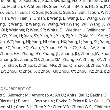
lo, M; Rong, G; Rosner, C; Ruan, SN; Sang, HS; Sarantsev, A; S
, M; Shen, CP; Shen, HF; Shen, XY; Shi, BA; Shi, HC; Shi, JY; S
, GX; Sun, H; Sun, HK; Sun, JF; Sun, L; Sun, SS; Sun, T; Sun, WY;
n, V; Tian, WH; Tian, Y; Uman, I; Wang, B; Wang, BL; Wang, C
ng, T; Wang, TJ; Wang, W; Wang, WH; Wang, WP; Wang, X; W
; Weidner, F; Wen, SP; White, DJ; Wiedner, U; Wilkinson, G;
GY; Xiao, H; Xiao, SY; Xiao, YL; Xiao, ZJ; Xie, C; Xie, XH; Xie, Y; 
 Yan, WC; Yang, HJ; Yang, HL; Yang, HX; Yang, L; Yang, SL; Yang,
Yuan, SC; Yuan, XQ; Yuan, Y; Yuan, ZY; Yue, CX; Zafar, AA; Zeng
hang, HH; Zhang, HY; Zhang, JL; Zhang, JQ; Zhang, JW; Zhang,
 Zhang, SL; Zhang, XD; Zhang, XM; Zhang, XY; Zhang, XY; Zha
o, JZ; Zhao, L; Zhao, L; Zhao, MG; Zhao, Q; Zhao, SJ; Zhao, YB
; Zhou, X; Zhou, XK; Zhou, XR; Zhou, XY; Zhou, YZ; Zhu, J; Zhu
easurement of
; Albrecht M.; Amoroso A.; An Q.; Anita; Bai Y.; Bakina O.; Ba
iernat J.; Bloms J.; Bortone A.; Boyko I.; Briere R.A.; Cai H.; Ca
M.L.; Chen S.J.; Chen X.R.; Chen Y.B.; Cheng W.S.; Cibinetto G.;