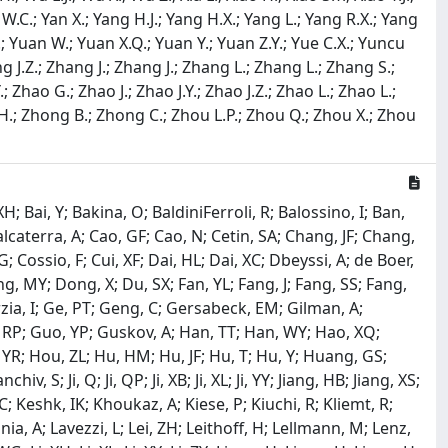
 Yan W.C.; Yan X.; Yang H.J.; Yang H.X.; Yang L.; Yang R.X.; Yang
C.Z.; Yuan W.; Yuan X.Q.; Yuan Y.; Yuan Z.Y.; Yue C.X.; Yuncu
g J.Z.; Zhang J.; Zhang J.; Zhang L.; Zhang L.; Zhang S.;
Zhao G.; Zhao J.; Zhao J.Y.; Zhao J.Z.; Zhao L.; Zhao L.;
.H.; Zhong B.; Zhong C.; Zhou L.P.; Zhou Q.; Zhou X.; Zhou
 Bai, Y; Bakina, O; BaldiniFerroli, R; Balossino, I; Ban,
Calcaterra, A; Cao, GF; Cao, N; Cetin, SA; Chang, JF; Chang,
Cossio, F; Cui, XF; Dai, HL; Dai, XC; Dbeyssi, A; de Boer,
, MY; Dong, X; Du, SX; Fan, YL; Fang, J; Fang, SS; Fang,
Garzia, I; Ge, PT; Geng, C; Gersabeck, EM; Gilman, A;
 RP; Guo, YP; Guskov, A; Han, TT; Han, WY; Hao, XQ;
YR; Hou, ZL; Hu, HM; Hu, JF; Hu, T; Hu, Y; Huang, GS;
 Ji, Q; Ji, QP; Ji, XB; Ji, XL; Ji, YY; Jiang, HB; Jiang, XS;
C; Keshk, IK; Khoukaz, A; Kiese, P; Kiuchi, R; Kliemt, R;
a, A; Lavezzi, L; Lei, ZH; Leithoff, H; Lellmann, M; Lenz,