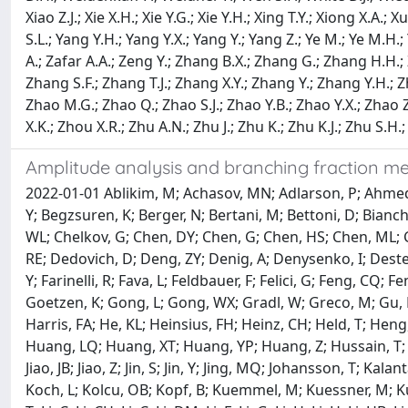
Xiao Z.J.; Xie X.H.; Xie Y.G.; Xie Y.H.; Xing T.Y.; Xiong X.A.; 
S.L.; Yang Y.H.; Yang Y.X.; Yang Y.; Yang Z.; Ye M.; Ye M.H.; 
A.; Zafar A.A.; Zeng Y.; Zhang B.X.; Zhang G.; Zhang H.H.; 
Zhang S.F.; Zhang T.J.; Zhang X.Y.; Zhang Y.; Zhang Y.H.; Zh
Zhao M.G.; Zhao Q.; Zhao S.J.; Zhao Y.B.; Zhao Y.X.; Zhao
X.K.; Zhou X.R.; Zhu A.N.; Zhu J.; Zhu K.; Zhu K.J.; Zhu S.H.;
Amplitude analysis and branching fraction mea
2022-01-01 Ablikim, M; Achasov, MN; Adlarson, P; Ahmed, S;
Y; Begzsuren, K; Berger, N; Bertani, M; Bettoni, D; Bianchi,
WL; Chelkov, G; Chen, DY; Chen, G; Chen, HS; Chen, ML; Che
RE; Dedovich, D; Deng, ZY; Denig, A; Denysenko, I; Destef
Y; Farinelli, R; Fava, L; Feldbauer, F; Felici, G; Feng, CQ;
Goetzen, K; Gong, L; Gong, WX; Gradl, W; Greco, M; Gu, 
Harris, FA; He, KL; Heinsius, FH; Heinz, CH; Held, T; Hen
Huang, LQ; Huang, XT; Huang, YP; Huang, Z; Hussain, T; Huske
Jiao, JB; Jiao, Z; Jin, S; Jin, Y; Jing, MQ; Johansson, T; K
Koch, L; Kolcu, OB; Kopf, B; Kuemmel, M; Kuessner, M; Kups