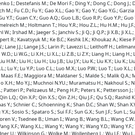
ko I.; Destefanis M.; De Mori F.; Ding Y.; Dong C.; Dong J.; Do
itsch M.; Fu C.D.; Fu Y.; Gao X.L.; Gao Y.; Gao Y.; Gao Y.G.; Gar
 Y.T.; Guan C.Y.; Guo A.Q.; Guo L.B.; Guo R.P.; Guo Y.P.; Guo Y
immelreich M.; Holtmann T.; Hou Y.R.; Hou Z.L.; Hu H.M.; Hu J.
had M.; Jaeger S.; Janchiv S.; Ji Q.; Ji Q.P.; Ji X.B.; Ji X.L.; Jiang
rt R.; Kavatsyuk M.; Ke B.C.; Keshk I.K.; Khoukaz A.; Kiese P.;
.J.; Lange J.S.; Larin P.; Lavezzi L.; Leithoff H.; Lellmann M.; Le
S.Y.; Li W.D.; Li W.G.; Li X.H.; Li X.L.; Li Z.B.; Li Z.Y.; Liang H.; Liang 
Liu H.M.; Liu H.; Liu H.; Liu J.B.; Liu J.Y.; Liu K.; Liu K.Y.; Liu K.; Li
Lu X.L.; Lu Y.; Lu Y.P.; Luo C.L.; Luo M.X.; Luo P.W.; Luo T.; Luo X
; Maas F.E.; Maggiora M.; Maldaner S.; Malde S.; Malik Q.A.; M
o X.H.; Mo Y.J.; Muchnoi N.YU.; Muramatsu H.; Nakhoul S.; Nefe
 Patteri P.; Pelizaeus M.; Peng H.P.; Peters K.; Pettersson J.; P
 Qin L.Q.; Qin X.P.; Qin X.S.; Qin Z.H.; Qiu J.F.; Qu S.Q.; Rashid
Y.; Schnier C.; Schoenning K.; Shan D.C.; Shan W.; Shan X.Y.; 
.X.; Sosio S.; Spataro S.; Sui F.F.; Sun G.X.; Sun J.F.; Sun L.; Su
J.; Thoren V.; Tsednee B.; Uman I.; Wang B.; Wang B.L.; Wang C
g X.F.; Wang X.L.; Wang Y.; Wang Y.; Wang Y.D.; Wang Y.F.; 
er U.; Wilkinson G.; Wolke M.; Wollenberg L.; Wu J.F.; Wu L.H.; W