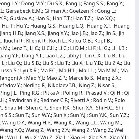
ng L.Y.; Dong M.Y.; Du S.X.; Fang J.; Fang S.S.; Fang Y.;
zia I.; Gersabeck E.M.; Gilman A.; Goetzen K.; Gong L.;
.P.; Guskov A.; Han S.; Han T.T.; Han T.Z.; Hao X.Q.;
F.; Hu T.; Hu Y.; Huang G.S.; Huang L.Q.; Huang X.T.; Huang
 H.B.; Jiang X.S.; Jiang X.Y.; Jiao J.B.; Jiao Z.; Jin S.; Jin
 Kiuchi R.; Kliemt R.; Koch L.; Kolcu O.B.; Kopf B.;
nz T.; Li C.; Li C.H.; Li C.; Li D.M.; Li F.; Li G.; Li H.B.;
H.; Liang Y.F.; Liang Y.T.; Liao L.Z.; Libby J.; Lin C.X.; Liu B.; Liu
u L.; Liu Q.; Liu S.B.; Liu S.; Liu T.; Liu X.; Liu Y.B.; Liu Z.A.; Liu
.L.; Lusso S.; Lyu X.R.; Ma F.C.; Ma H.L.; Ma L.L.; Ma M.M.; Ma
angoni A.; Mao Y.J.; Mao Z.P.; Marcello S.; Meng Z.X.;
dov Y.; Nerling F.; Nikolaev I.B.; Ning Z.; Nisar S.;
ing J.L.; Ping R.G.; Pitka A.; Poling R.; Prasad V.; Qi H.; Qi
 K.H.; Ravindran K.; Redmer C.F.; Rivetti A.; Rodin V.; Rolo
Shao M.; Shen C.P.; Shen P.X.; Shen X.Y.; Shi H.C.; Shi
n S.S.; Sun T.; Sun W.Y.; Sun X.; Sun Y.J.; Sun Y.K.; Sun Y.Z.;
.W.; Wang D.Y.; Wang H.P.; Wang K.; Wang L.L.; Wang M.;
Wang Y.Q.; Wang Z.; Wang Z.Y.; Wang Z.; Wang Z.; Wei
u L.J.; Wu X.; Wu Z.; Xia L.; Xiao H.; Xiao S.Y.; Xiao Y.J.;