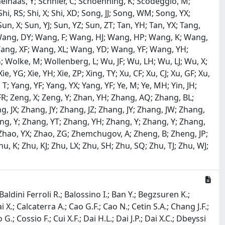
chelhaas, Y; Schnier, C; Schoenning, K; Scodeggio, M;
hi, RS; Shi, X; Shi, XD; Song, JJ; Song, WM; Song, YX;
 Sun, X; Sun, YJ; Sun, YZ; Sun, ZT; Tan, YH; Tan, YX; Tang,
W; Wang, DY; Wang, F; Wang, HJ; Wang, HP; Wang, K; Wang,
ang, XF; Wang, XL; Wang, YD; Wang, YF; Wang, YH;
 Wolke, M; Wollenberg, L; Wu, JF; Wu, LH; Wu, LJ; Wu, X;
Xie, YG; Xie, YH; Xie, ZP; Xing, TY; Xu, CF; Xu, CJ; Xu, GF; Xu,
 T; Yang, YF; Yang, YX; Yang, YF; Ye, M; Ye, MH; Yin, JH;
, FR; Zeng, X; Zeng, Y; Zhan, YH; Zhang, AQ; Zhang, BL;
 JX; Zhang, JY; Zhang, JZ; Zhang, JY; Zhang, JW; Zhang,
ng, Y; Zhang, YT; Zhang, YH; Zhang, Y; Zhang, Y; Zhang,
; Zhao, YX; Zhao, ZG; Zhemchugov, A; Zheng, B; Zheng, JP;
, K; Zhu, KJ; Zhu, LX; Zhu, SH; Zhu, SQ; Zhu, TJ; Zhu, WJ;
ldini Ferroli R.; Balossino I.; Ban Y.; Begzsuren K.;
i X.; Calcaterra A.; Cao G.F.; Cao N.; Cetin S.A.; Chang J.F.;
 Cossio F.; Cui X.F.; Dai H.L.; Dai J.P.; Dai X.C.; Dbeyssi