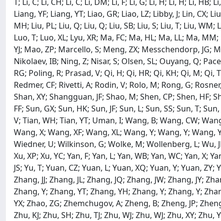
T; Li, C; Li, CH; Li, C; Li, DM; Li, F; Li, G; Li, H; Li, H; Li, HB; L
Liang, YF; Liang, YT; Liao, GR; Liao, LZ; Libby, J; Lin, CX; Liu, 
MH; Liu, PL; Liu, Q; Liu, Q; Liu, SB; Liu, S; Liu, T; Liu, WM; L
Luo, T; Luo, XL; Lyu, XR; Ma, FC; Ma, HL; Ma, LL; Ma, M
YJ; Mao, ZP; Marcello, S; Meng, ZX; Messchendorp, JG; Me
Nikolaev, IB; Ning, Z; Nisar, S; Olsen, SL; Ouyang, Q; Pacet
RG; Poling, R; Prasad, V; Qi, H; Qi, HR; Qi, KH; Qi, M; Qi,
Redmer, CF; Rivetti, A; Rodin, V; Rolo, M; Rong, G; Rosne
Shan, XY; Shangguan, JF; Shao, M; Shen, CP; Shen, HF; Shen,
FF; Sun, GX; Sun, HK; Sun, JF; Sun, L; Sun, SS; Sun, T; Sun,
V; Tian, WH; Tian, YT; Uman, I; Wang, B; Wang, CW; W
Wang, X; Wang, XF; Wang, XL; Wang, Y; Wang, Y; Wang, Y
Wiedner, U; Wilkinson, G; Wolke, M; Wollenberg, L; Wu, JF; W
Xu, XP; Xu, YC; Yan, F; Yan, L; Yan, WB; Yan, WC; Yan, X; Ya
JS; Yu, T; Yuan, CZ; Yuan, L; Yuan, XQ; Yuan, Y; Yuan, ZY
Zhang, JJ; Zhang, JL; Zhang, JQ; Zhang, JW; Zhang, JY; Zh
Zhang, Y; Zhang, YT; Zhang, YH; Zhang, Y; Zhang, Y; Zhang
YX; Zhao, ZG; Zhemchugov, A; Zheng, B; Zheng, JP; Zheng,
Zhu, KJ; Zhu, SH; Zhu, TJ; Zhu, WJ; Zhu, WJ; Zhu, XY; Zhu, 