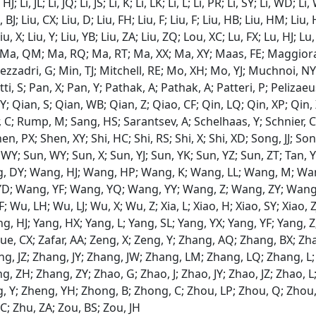
i, HJ; Li, JL; Li, JQ; Li, JS; Li, K; Li, LK; Li, L; Li, PR; Li, SY; Li, WD
BJ; Liu, CX; Liu, D; Liu, FH; Liu, F; Liu, F; Liu, HB; Liu, HM; Liu, HH
iu, X; Liu, Y; Liu, YB; Liu, ZA; Liu, ZQ; Lou, XC; Lu, FX; Lu, HJ; L
M; Ma, QM; Ma, RQ; Ma, RT; Ma, XX; Ma, XY; Maas, FE; Maggior
zzadri, G; Min, TJ; Mitchell, RE; Mo, XH; Mo, YJ; Muchnoi, NY
ti, S; Pan, X; Pan, Y; Pathak, A; Pathak, A; Patteri, P; Pelizaeu
 TY; Qian, S; Qian, WB; Qian, Z; Qiao, CF; Qin, LQ; Qin, XP; Qin
r, C; Rump, M; Sang, HS; Sarantsev, A; Schelhaas, Y; Schnier
 PX; Shen, XY; Shi, HC; Shi, RS; Shi, X; Shi, XD; Song, JJ; Son
 WY; Sun, WY; Sun, X; Sun, YJ; Sun, YK; Sun, YZ; Sun, ZT; Tan, Y
ang, DY; Wang, HJ; Wang, HP; Wang, K; Wang, LL; Wang, M;
D; Wang, YF; Wang, YQ; Wang, YY; Wang, Z; Wang, ZY; Wang, 
u, LH; Wu, LJ; Wu, X; Wu, Z; Xia, L; Xiao, H; Xiao, SY; Xiao, ZJ;
ng, HJ; Yang, HX; Yang, L; Yang, SL; Yang, YX; Yang, YF; Yang, Z;
; Yue, CX; Zafar, AA; Zeng, X; Zeng, Y; Zhang, AQ; Zhang, BX;
ang, JZ; Zhang, JY; Zhang, JW; Zhang, LM; Zhang, LQ; Zhang, L
, ZH; Zhang, ZY; Zhao, G; Zhao, J; Zhao, JY; Zhao, JZ; Zhao, L
 Y; Zheng, YH; Zhong, B; Zhong, C; Zhou, LP; Zhou, Q; Zhou, X
YC; Zhu, ZA; Zou, BS; Zou, JH