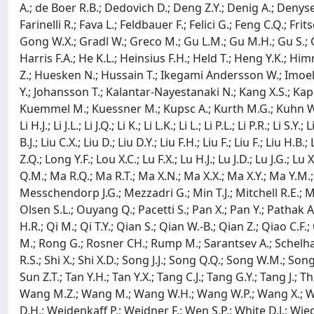
A.; de Boer R.B.; Dedovich D.; Deng Z.Y.; Denig A.; Denysen
Farinelli R.; Fava L.; Feldbauer F.; Felici G.; Feng C.Q.; Fr
Gong W.X.; Gradl W.; Greco M.; Gu L.M.; Gu M.H.; Gu S.; Gu
Harris F.A.; He K.L.; Heinsius F.H.; Held T.; Heng Y.K.; H
Z.; Huesken N.; Hussain T.; Ikegami Andersson W.; Imoehl W.; Irs
Y.; Johansson T.; Kalantar-Nayestanaki N.; Kang X.S.; Kappe
Kuemmel M.; Kuessner M.; Kupsc A.; Kurth M.G.; Kuhn W.; Lane J
Li H.J.; Li J.L.; Li J.Q.; Li K.; Li L.K.; Li L.; Li P.L.; Li P.R.; Li 
B.J.; Liu C.X.; Liu D.; Liu D.Y.; Liu F.H.; Liu F.; Liu F.; Liu H.B.; 
Z.Q.; Long Y.F.; Lou X.C.; Lu F.X.; Lu H.J.; Lu J.D.; Lu J.G.; 
Q.M.; Ma R.Q.; Ma R.T.; Ma X.N.; Ma X.X.; Ma X.Y.; Ma Y.M.
Messchendorp J.G.; Mezzadri G.; Min T.J.; Mitchell R.E.; M
Olsen S.L.; Ouyang Q.; Pacetti S.; Pan X.; Pan Y.; Pathak A.;
H.R.; Qi M.; Qi T.Y.; Qian S.; Qian W.-B.; Qian Z.; Qiao C.F.;
M.; Rong G.; Rosner CH.; Rump M.; Sarantsev A.; Schelhaas 
R.S.; Shi X.; Shi X.D.; Song J.J.; Song Q.Q.; Song W.M.; Song Y
Sun Z.T.; Tan Y.H.; Tan Y.X.; Tang C.J.; Tang G.Y.; Tang 
Wang M.Z.; Wang M.; Wang W.H.; Wang W.P.; Wang X.; Wan
D.H.; Weidenkaff P.; Weidner F.; Wen S.P.; White D.J.; Wiedn