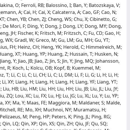
kina, O; Ferroli, RB; Balossino, I; Ban, Y; Batozskaya, V;
emann, A; Cai, H; Cai, X; Calcaterra, A; Cao, GF; Cao, N;
XT; Chen, YB; Chen, ZJ; Cheng, WS; Chu, X; Cibinetto, G;
 M; De Mori, F; Ding, Y; Dong, J; Dong, LY; Dong, MY; Dong,
Feng, JH; Fischer, K; Fritsch, M; Fritzsch, C; Fu, CD; Gao, H;
ng, WX; Gradl, W; Greco, M; Gu, LM; Gu, MH; Gu, YT;
sius, FH; Heinz, CH; Heng, YK; Herold, C; Himmelreich, M;
Huang, XT; Huang, YP; Huang, Z; Hussain, T; Husken, N;
 Jiang, Y; Jiao, JB; Jiao, Z; Jin, S; Jin, Y; Jing, MQ; Johansson,
emt, R; Koch, L; Kolcu, OB; Kopf, B; Kuemmel, M;
i, C; Li, C; Li, CH; Li, C; Li, DM; Li, F; Li, G; Li, H; Li, H;
Li, XL; Li, XY; Liang, H; Liang, H; Liang, H; Liang, YF; Liang, YT;
; Liu, HB; Liu, HM; Liu, HH; Liu, HH; Liu, JB; Liu, JL; Liu, JY;
 Liu, ZQ; Lou, XC; Lu, FX; Lu, HJ; Lu, JG; Lu, XL; Lu, Y; Lu, YP;
Ma, XY; Ma, Y; Maas, FE; Maggiora, M; Maldaner, S; Malde,
 Mitchell, RE; Mo, XH; Muchnoi, NY; Muramatsu, H;
; Pelizaeus, M; Peng, HP; Peters, K; Ping, JL; Ping, RG;
J; Qin, LQ; Qin, XP; Qin, XS; Qin, ZH; Qiu, JF; Qu, SQ;