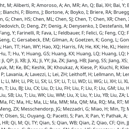
 M; Aliberti, R; Amoroso, A; An, MR; An, Q; Bai, XH; Bai, Y; Ba
 Bianchi, F; Bloms, J; Bortone, A; Boyko, I; Briere, RA; Bruegg
n, G; Chen, HS; Chen, ML; Chen, SJ; Chen, T; Chen, XR; Chen, 
 RE; Dedovich, D; Deng, ZY; Denig, A; Denysenko, I; Destefanis,
ang, Y; Farinelli, R; Fava, L; Feldbauer, F; Felici, G; Feng, CQ; 
; Geng, C; Gersabeck, EM; Gilman, A; Goetzen, K; Gong, L; Go
 Han, TT; Han, WY; Hao, XQ; Harris, FA; He, KK; He, KL; Hein
 Hu, T; Hu, Y; Huang, GS; Huang, KX; Huang, LQ; Huang, LQ; 
, QP; Ji, XB; Ji, XL; Ji, YY; Jia, ZK; Jiang, HB; Jiang, SS; Jiang, XS;
uk, M; Ke, BC; Keshk, IK; Khoukaz, A; Kiese, P; Kiuchi, R; Kli
avania, A; Lavezzi, L; Lei, ZH; Leithoff, H; Lellmann, M; Lenz, T; L
K; Li, L; Li, MH; Li, PR; Li, SX; Li, SY; Li, T; Li, WD; Li, WG; Li, XH; 
, T; Liu, BJ; Liu, CX; Liu, D; Liu, FH; Liu, F; Liu, F; Liu, GM; Liu, H
; Liu, SB; Liu, T; Liu, WK; Liu, WM; Liu, X; Liu, Y; Liu, YB; Liu, ZA;
 YF; Ma, FC; Ma, HL; Ma, LL; Ma, MM; Ma, QM; Ma, RQ; Ma, RT; 
; Meng, ZX; Messchendorp, JG; Mezzadri, G; Miao, H; Min, TJ;
, Y; Olsen, SL; Ouyang, Q; Pacetti, S; Pan, X; Pan, Y; Pathak, A
, HR; Qi, M; Qi, TY; Qian, S; Qian, WB; Qian, Z; Qiao, CF; Qin, J