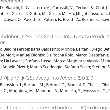
 experiment
 Bianchi, F.; Calcaterra, A.; Carassiti, V.; Cerioni, S.; Chai, J.
anti, E.; Garzia, I.; Gatta, M.; Greco, M.; Hu, J.F.; Johansson, T.;
Ouyan, Q.; Pacetti, S.; Patteri, P.; Rivetti, A.; Rosner, C.; Sav
ambdabar_c^- Cross Section Data Nearby Product
or
aldini Ferroli; Ilaria Balossino; Monica Bertani; Diego Bet
 De Mori; Manuel Dioniso Da Rocha Rolo; Marco Destefanis; Ri
o; Lia Lavezzi; Stefano Lusso; Marco Maggiora; Alessio Man
i; Angelo Rivetti; Marco Scodeggio; Stefano Sosio; Stefano 
 J /ψ and ψ (2S) decay into ΛΛ and Σ 0 Σ 0
ossino, I.; Bertani, M.; Bettoni, D.; Bianchi, F.; Chai, J.; Cibin
Leng, C.; Maggiora, M.; Mangoni, A.; Marcello, S.; Mezzadri, G.; P
s of Cabibbo-suppressed hadronic D0(+) decays i