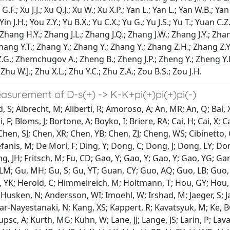
Xu G.F.; Xu J.J.; Xu Q.J.; Xu W.; Xu X.P.; Yan L.; Yan L.; Yan W.B.;
Yin J.H.; You Z.Y.; Yu B.X.; Yu C.X.; Yu G.; Yu J.S.; Yu T.; Yuan 
Zhang H.Y.; Zhang J.L.; Zhang J.Q.; Zhang J.W.; Zhang J.Y.; Zhan
ang Y.T.; Zhang Y.; Zhang Y.; Zhang Y.; Zhang Z.H.; Zhang Z.Y.; 
 Z.G.; Zhemchugov A.; Zheng B.; Zheng J.P.; Zheng Y.; Zheng Y
 Zhu W.J.; Zhu X.L.; Zhu Y.C.; Zhu Z.A.; Zou B.S.; Zou J.H.
surement of D-s(+) -> K-K+pi(+)pi(+)pi(-)
 Albrecht, M; Aliberti, R; Amoroso, A; An, MR; An, Q; Bai, XH;
 F; Bloms, J; Bortone, A; Boyko, I; Briere, RA; Cai, H; Cai, X; 
n, SJ; Chen, XR; Chen, YB; Chen, ZJ; Cheng, WS; Cibinetto, G; 
anis, M; De Mori, F; Ding, Y; Dong, C; Dong, J; Dong, LY; Dong
 Feng, JH; Fritsch, M; Fu, CD; Gao, Y; Gao, Y; Gao, Y; Gao, YG; 
LM; Gu, MH; Gu, S; Gu, YT; Guan, CY; Guo, AQ; Guo, LB; Guo,
g, YK; Herold, C; Himmelreich, M; Holtmann, T; Hou, GY; Hou, 
n, N; Andersson, WI; Imoehl, W; Irshad, M; Jaeger, S; Janchiv, S;
alantar-Nayestanaki, N; Kang, XS; Kappert, R; Kavatsyuk, M; Ke, B
c, A; Kurth, MG; Kuhn, W; Lane, JJ; Lange, JS; Larin, P; Lavani