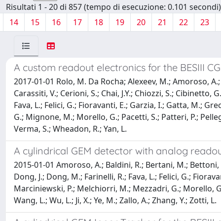
Risultati 1 - 20 di 857 (tempo di esecuzione: 0.101 secondi)
14
15
16
17
18
19
20
21
22
23
A custom readout electronics for the BESIII C
2017-01-01 Rolo, M. Da Rocha; Alexeev, M.; Amoroso, A.; Fer
Carassiti, V.; Cerioni, S.; Chai, J.Y.; Chiozzi, S.; Cibinetto,
Fava, L.; Felici, G.; Fioravanti, E.; Garzia, I.; Gatta, M.; G
G.; Mignone, M.; Morello, G.; Pacetti, S.; Patteri, P.; Pelleg
Verma, S.; Wheadon, R.; Yan, L.
A cylindrical GEM detector with analog readou
2015-01-01 Amoroso, A.; Baldini, R.; Bertani, M.; Bettoni, D.;
Dong, J.; Dong, M.; Farinelli, R.; Fava, L.; Felici, G.; Fiorav
Marciniewski, P.; Melchiorri, M.; Mezzadri, G.; Morello, G.; 
Wang, L.; Wu, L.; Ji, X.; Ye, M.; Zallo, A.; Zhang, Y.; Zotti, L.