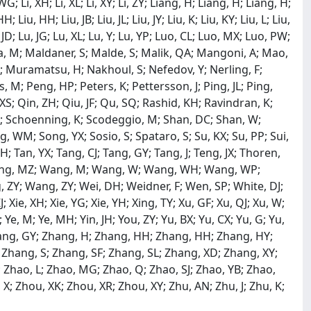
; Li, WG; Li, XH; Li, XL; Li, XY; Li, ZY; Liang, H; Liang, H; Liang, H;
; Liu, HH; Liu, JB; Liu, JL; Liu, JY; Liu, K; Liu, KY; Liu, L; Liu,
u, JD; Lu, JG; Lu, XL; Lu, Y; Lu, YP; Luo, CL; Luo, MX; Luo, PW;
a, M; Maldaner, S; Malde, S; Malik, QA; Mangoni, A; Mao,
; Muramatsu, H; Nakhoul, S; Nefedov, Y; Nerling, F;
s, M; Peng, HP; Peters, K; Pettersson, J; Ping, JL; Ping,
, XS; Qin, ZH; Qiu, JF; Qu, SQ; Rashid, KH; Ravindran, K;
, C; Schoenning, K; Scodeggio, M; Shan, DC; Shan, W;
g, WM; Song, YX; Sosio, S; Spataro, S; Su, KX; Su, PP; Sui,
H; Tan, YX; Tang, CJ; Tang, GY; Tang, J; Teng, JX; Thoren,
 Wang, MZ; Wang, M; Wang, W; Wang, WH; Wang, WP;
ZY; Wang, ZY; Wei, DH; Weidner, F; Wen, SP; White, DJ;
 Xie, XH; Xie, YG; Xie, YH; Xing, TY; Xu, GF; Xu, QJ; Xu, W;
 Ye, M; Ye, MH; Yin, JH; You, ZY; Yu, BX; Yu, CX; Yu, G; Yu,
 Zhang, GY; Zhang, H; Zhang, HH; Zhang, HH; Zhang, HY;
; Zhang, S; Zhang, SF; Zhang, SL; Zhang, XD; Zhang, XY;
; Zhao, L; Zhao, MG; Zhao, Q; Zhao, SJ; Zhao, YB; Zhao,
; Zhou, XK; Zhou, XR; Zhou, XY; Zhu, AN; Zhu, J; Zhu, K;