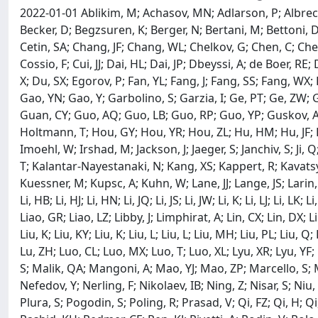
2022-01-01 Ablikim, M; Achasov, MN; Adlarson, P; Albrecht,
Becker, D; Begzsuren, K; Berger, N; Bertani, M; Bettoni, D;
Cetin, SA; Chang, JF; Chang, WL; Chelkov, G; Chen, C; Che
Cossio, F; Cui, JJ; Dai, HL; Dai, JP; Dbeyssi, A; de Boer,
X; Du, SX; Egorov, P; Fan, YL; Fang, J; Fang, SS; Fang, WX; F
Gao, YN; Gao, Y; Garbolino, S; Garzia, I; Ge, PT; Ge, ZW
Guan, CY; Guo, AQ; Guo, LB; Guo, RP; Guo, YP; Guskov, A;
Holtmann, T; Hou, GY; Hou, YR; Hou, ZL; Hu, HM; Hu, JF;
Imoehl, W; Irshad, M; Jackson, J; Jaeger, S; Janchiv, S; Ji, Q; Ji
T; Kalantar-Nayestanaki, N; Kang, XS; Kappert, R; Kavatsy
Kuessner, M; Kupsc, A; Kuhn, W; Lane, JJ; Lange, JS; Larin, P; L
Li, HB; Li, HJ; Li, HN; Li, JQ; Li, JS; Li, JW; Li, K; Li, LJ; Li, L
Liao, GR; Liao, LZ; Libby, J; Limphirat, A; Lin, CX; Lin, DX; Lin
Liu, K; Liu, KY; Liu, K; Liu, L; Liu, L; Liu, MH; Liu, PL; Liu, Q
Lu, ZH; Luo, CL; Luo, MX; Luo, T; Luo, XL; Lyu, XR; Lyu,
S; Malik, QA; Mangoni, A; Mao, YJ; Mao, ZP; Marcello, S
Nefedov, Y; Nerling, F; Nikolaev, IB; Ning, Z; Nisar, S; Niu
Plura, S; Pogodin, S; Poling, R; Prasad, V; Qi, FZ; Qi, H; Qi