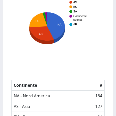
AS
EU
SA
Continente
sconos…
EU
AF
NA
AS
Continente
#
NA - Nord America
184
AS - Asia
127