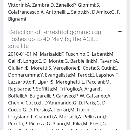
Vittorini;A. Zambra;D. Zanello;P. Giommi;S.
Colafrancesco;A. Antonelli;L. Salotti;N. D'Amico;G. F.
Bignami
Detection of terrestrial gamma ray
flashes up to 40 MeV by the AGILE
satellite
2010-01-01 M. Marisaldi;F. Fuschino;C. Labanti;M.
Galli;F. Longo;E. D. Monte;G. Barbiellini;M. Tavani;A.
Giuliani;E. Moretti;S. Vercellone;E. Costa;S. Cutini;I.
Donnarumma;Y. Evangelista;M. Feroci;I. Lapshov;F.
Lazzarotto;P. Lipari;S. Mereghetti;L. Pacciani;M.
Rapisarda;P. Soffitta;M. Trifoglio;A. Argan;F.
Boffelli;A. Bulgarelli;P. Caraveo;P. W. Cattaneo;A.
Chen;V. Cocco;F. D'Ammando;G. D. Paris;G. D.
Cocco;G. D. Persio;A. Ferrari;M. Fiorini;T.
Froysland;F. Gianotti;A. Morselli;A. Pellizzoni;F.
Perotti;P. Picozza;G. Piano;M. Pilia;M. Prest;G.