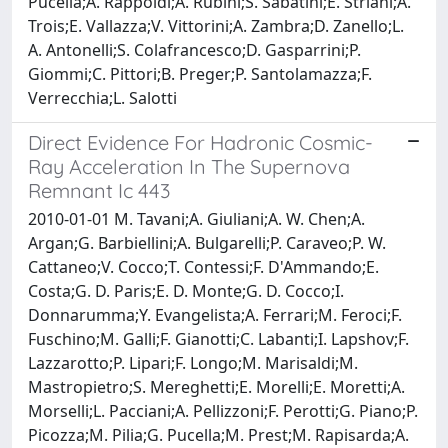
Pucella;A. Rappoldi;A. Rubini;S. Sabatini;E. Striani;A.
Trois;E. Vallazza;V. Vittorini;A. Zambra;D. Zanello;L.
A. Antonelli;S. Colafrancesco;D. Gasparrini;P.
Giommi;C. Pittori;B. Preger;P. Santolamazza;F.
Verrecchia;L. Salotti
Direct Evidence For Hadronic Cosmic-
Ray Acceleration In The Supernova
Remnant Ic 443
2010-01-01 M. Tavani;A. Giuliani;A. W. Chen;A.
Argan;G. Barbiellini;A. Bulgarelli;P. Caraveo;P. W.
Cattaneo;V. Cocco;T. Contessi;F. D'Ammando;E.
Costa;G. D. Paris;E. D. Monte;G. D. Cocco;I.
Donnarumma;Y. Evangelista;A. Ferrari;M. Feroci;F.
Fuschino;M. Galli;F. Gianotti;C. Labanti;I. Lapshov;F.
Lazzarotto;P. Lipari;F. Longo;M. Marisaldi;M.
Mastropietro;S. Mereghetti;E. Morelli;E. Moretti;A.
Morselli;L. Pacciani;A. Pellizzoni;F. Perotti;G. Piano;P.
Picozza;M. Pilia;G. Pucella;M. Prest;M. Rapisarda;A.