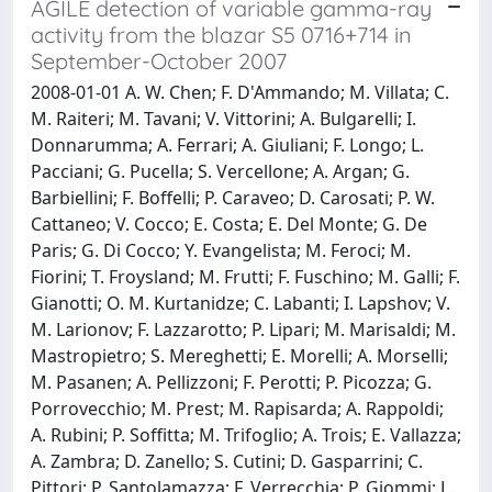
AGILE detection of variable gamma-ray
activity from the blazar S5 0716+714 in
September-October 2007
2008-01-01 A. W. Chen; F. D'Ammando; M. Villata; C.
M. Raiteri; M. Tavani; V. Vittorini; A. Bulgarelli; I.
Donnarumma; A. Ferrari; A. Giuliani; F. Longo; L.
Pacciani; G. Pucella; S. Vercellone; A. Argan; G.
Barbiellini; F. Boffelli; P. Caraveo; D. Carosati; P. W.
Cattaneo; V. Cocco; E. Costa; E. Del Monte; G. De
Paris; G. Di Cocco; Y. Evangelista; M. Feroci; M.
Fiorini; T. Froysland; M. Frutti; F. Fuschino; M. Galli; F.
Gianotti; O. M. Kurtanidze; C. Labanti; I. Lapshov; V.
M. Larionov; F. Lazzarotto; P. Lipari; M. Marisaldi; M.
Mastropietro; S. Mereghetti; E. Morelli; A. Morselli;
M. Pasanen; A. Pellizzoni; F. Perotti; P. Picozza; G.
Porrovecchio; M. Prest; M. Rapisarda; A. Rappoldi;
A. Rubini; P. Soffitta; M. Trifoglio; A. Trois; E. Vallazza;
A. Zambra; D. Zanello; S. Cutini; D. Gasparrini; C.
Pittori; P. Santolamazza; F. Verrecchia; P. Giommi; L.