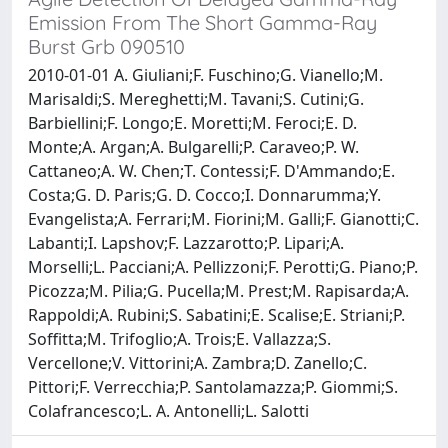
Emission From The Short Gamma-Ray
Burst Grb 090510
2010-01-01 A. Giuliani;F. Fuschino;G. Vianello;M.
Marisaldi;S. Mereghetti;M. Tavani;S. Cutini;G.
Barbiellini;F. Longo;E. Moretti;M. Feroci;E. D.
Monte;A. Argan;A. Bulgarelli;P. Caraveo;P. W.
Cattaneo;A. W. Chen;T. Contessi;F. D'Ammando;E.
Costa;G. D. Paris;G. D. Cocco;I. Donnarumma;Y.
Evangelista;A. Ferrari;M. Fiorini;M. Galli;F. Gianotti;C.
Labanti;I. Lapshov;F. Lazzarotto;P. Lipari;A.
Morselli;L. Pacciani;A. Pellizzoni;F. Perotti;G. Piano;P.
Picozza;M. Pilia;G. Pucella;M. Prest;M. Rapisarda;A.
Rappoldi;A. Rubini;S. Sabatini;E. Scalise;E. Striani;P.
Soffitta;M. Trifoglio;A. Trois;E. Vallazza;S.
Vercellone;V. Vittorini;A. Zambra;D. Zanello;C.
Pittori;F. Verrecchia;P. Santolamazza;P. Giommi;S.
Colafrancesco;L. A. Antonelli;L. Salotti