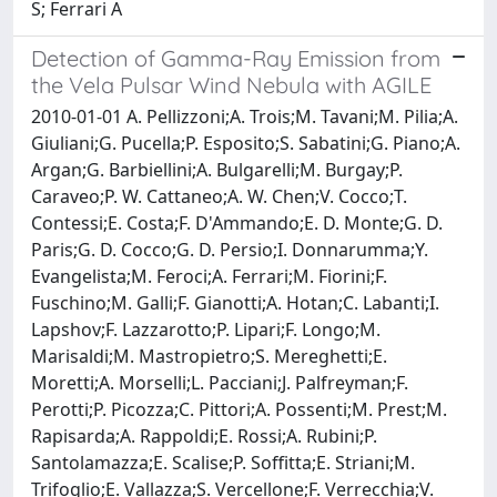
S; Ferrari A
Detection of Gamma-Ray Emission from
the Vela Pulsar Wind Nebula with AGILE
2010-01-01 A. Pellizzoni;A. Trois;M. Tavani;M. Pilia;A.
Giuliani;G. Pucella;P. Esposito;S. Sabatini;G. Piano;A.
Argan;G. Barbiellini;A. Bulgarelli;M. Burgay;P.
Caraveo;P. W. Cattaneo;A. W. Chen;V. Cocco;T.
Contessi;E. Costa;F. D'Ammando;E. D. Monte;G. D.
Paris;G. D. Cocco;G. D. Persio;I. Donnarumma;Y.
Evangelista;M. Feroci;A. Ferrari;M. Fiorini;F.
Fuschino;M. Galli;F. Gianotti;A. Hotan;C. Labanti;I.
Lapshov;F. Lazzarotto;P. Lipari;F. Longo;M.
Marisaldi;M. Mastropietro;S. Mereghetti;E.
Moretti;A. Morselli;L. Pacciani;J. Palfreyman;F.
Perotti;P. Picozza;C. Pittori;A. Possenti;M. Prest;M.
Rapisarda;A. Rappoldi;E. Rossi;A. Rubini;P.
Santolamazza;E. Scalise;P. Soffitta;E. Striani;M.
Trifoglio;E. Vallazza;S. Vercellone;F. Verrecchia;V.