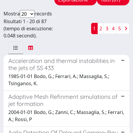
Mostra
records
Risultati 1 - 20 di 87
(tempo di esecuzione:
1
2
3
4
5
0.048 secondi).
Acceleration and thermal instabilities in
the jets of SS 433
1985-01-01 Bodo, G.; Ferrari, A.; Massaglia, S.;
Tsinganos, K.
Adaptive Mesh Refinment simulations of
jet formation
2004-01-01 Bodo, G.; Zanni, C.; Massaglia, S.; Ferrari,
A.; Rossi, P
Agile Detection Of Delayed Gamma-Ray