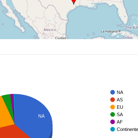
NA
AS
EU
SA
NA
AF
Continent