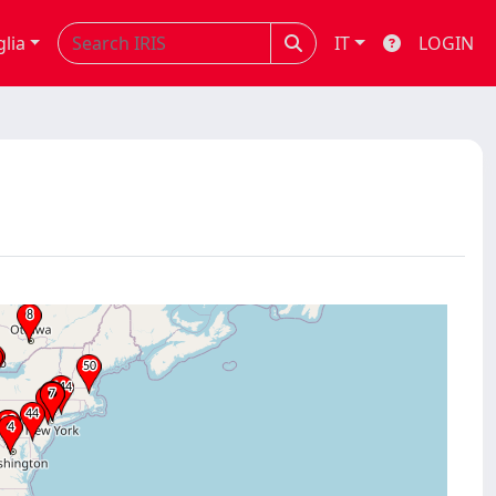
glia
IT
LOGIN