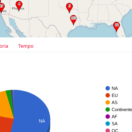
oria
Tempo
NA
EU
AS
Continent
AF
NA
SA
OC