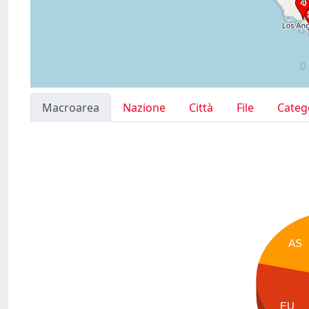
Macroarea
Nazione
Città
File
Categ
AS
EU