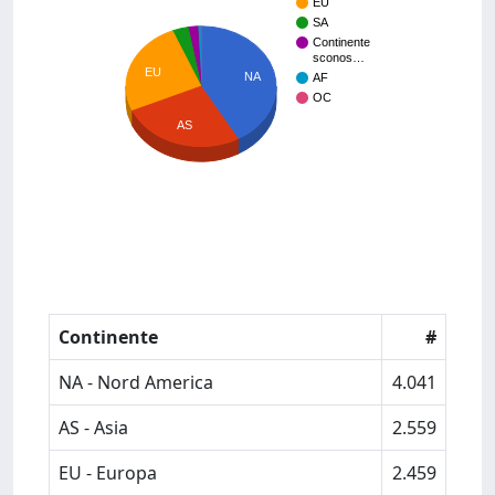
EU
SA
Continente
sconos…
EU
NA
AF
OC
AS
Continente
#
NA - Nord America
4.041
AS - Asia
2.559
EU - Europa
2.459