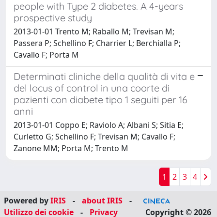
people with Type 2 diabetes. A 4-years
prospective study
2013-01-01 Trento M; Raballo M; Trevisan M;
Passera P; Schellino F; Charrier L; Berchialla P;
Cavallo F; Porta M
Determinati cliniche della qualità di vita e
del locus of control in una coorte di
pazienti con diabete tipo 1 seguiti per 16
anni
2013-01-01 Coppo E; Raviolo A; Albani S; Sitia E;
Curletto G; Schellino F; Trevisan M; Cavallo F;
Zanone MM; Porta M; Trento M
1
2
3
4
Powered by
IRIS
-
about IRIS
-
Utilizzo dei cookie
-
Privacy
Copyright © 2026