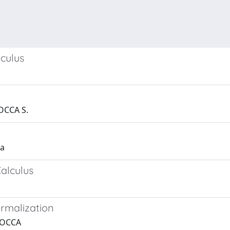
lculus
OCCA S.
ca
alculus
rmalization
 ROCCA