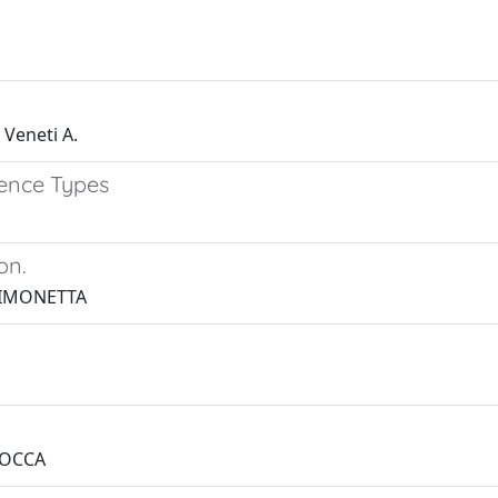
 Veneti A.
rence Types
on.
SIMONETTA
 ROCCA