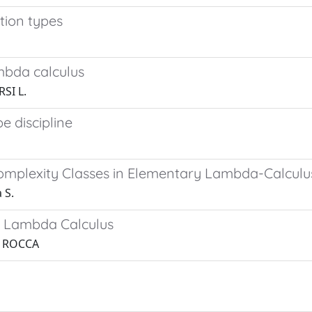
tion types
mbda calculus
SI L.
e discipline
omplexity Classes in Elementary Lambda-Calculu
 S.
ue Lambda Calculus
A ROCCA