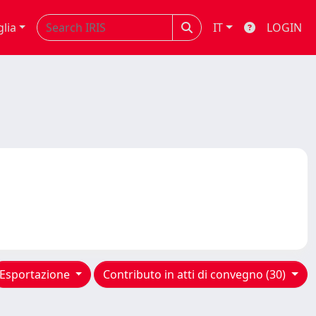
glia
IT
LOGIN
Esportazione
Contributo in atti di convegno (30)