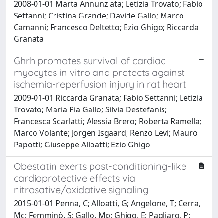
2008-01-01 Marta Annunziata; Letizia Trovato; Fabio
Settanni; Cristina Grande; Davide Gallo; Marco
Camanni; Francesco Deltetto; Ezio Ghigo; Riccarda
Granata
Ghrh promotes survival of cardiac
myocytes in vitro and protects against
ischemia-reperfusion injury in rat heart
2009-01-01 Riccarda Granata; Fabio Settanni; Letizia
Trovato; Maria Pia Gallo; Silvia Destefanis;
Francesca Scarlatti; Alessia Brero; Roberta Ramella;
Marco Volante; Jorgen Isgaard; Renzo Levi; Mauro
Papotti; Giuseppe Alloatti; Ezio Ghigo
Obestatin exerts post-conditioning-like
cardioprotective effects via
nitrosative/oxidative signaling
2015-01-01 Penna, C; Alloatti, G; Angelone, T; Cerra,
Mc; Femminò, S; Gallo, Mp; Ghigo, E; Pagliaro, P;