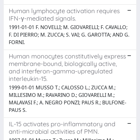
Human lymphocyte activation requires
IFN-γ-mediated signals.
1991-01-01 F. NOVELLI; M. GIOVARELLI; F. CAVALLO;
F. DI PIERRO; M. ZUCCA; S. VAI; G. GAROTTA; AND G.
FORNI.
Human monocytes constitutively express
membrane-bound, biologically active,
and interferon-gamma-upregulated
interleukin-15.
1999-01-01 MUSSO T.; CALOSSO L.; ZUCCA M.;
MILLESIMO M.; RAVARINO D.; GIOVARELLI M.;
MALAVASI F.; A. NEGRO PONZI; PAUS R.; BULFONE-
PAUS S.
IL-15 activates pro-inflammatory and
anti-microbial activities of PMN.