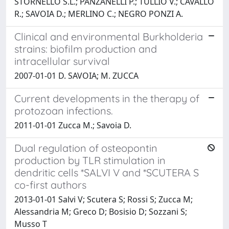
STORNELLO S.L.; PANZANELLI P.; TULLIO V.; CAVALLO
R.; SAVOIA D.; MERLINO C.; NEGRO PONZI A.
Clinical and environmental Burkholderia
strains: biofilm production and
intracellular survival
2007-01-01 D. SAVOIA; M. ZUCCA
Current developments in the therapy of
protozoan infections.
2011-01-01 Zucca M.; Savoia D.
Dual regulation of osteopontin
production by TLR stimulation in
dendritic cells *SALVI V and *SCUTERA S
co-first authors
2013-01-01 Salvi V; Scutera S; Rossi S; Zucca M;
Alessandria M; Greco D; Bosisio D; Sozzani S;
Musso T