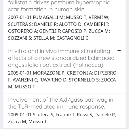
follistatin drives postburn hypertrophic
scar formation in human skin
2007-01-01 FUMAGALLI M; MUSSO T; VERMI W;
SCUTERA S; DANIELE R; ALOTTO D; CAMBIERI I;
OSTORERO A; GENTILI F; CAPOSIO P; ZUCCA M;
SOZZANI S; STELLA M; CASTAGNOLI C
In vitro and in vivo immune stimulating
effects of a new standardized Echinacea
angustifolia root extract (Polinacea)
2005-01-01 MORAZZONI P; CRISTONI A; DI PIERRO
F; AVANZINI C; RAVARINO D; STORNELLO S; ZUCCA
M; MUSSO T
Involvement of the Axl/gas6 pathway in
the TLR-mediated immune response.
2009-01-01 Scutera S; Fraone T; Rossi S; Daniele R;
Zucca M; Musso T.