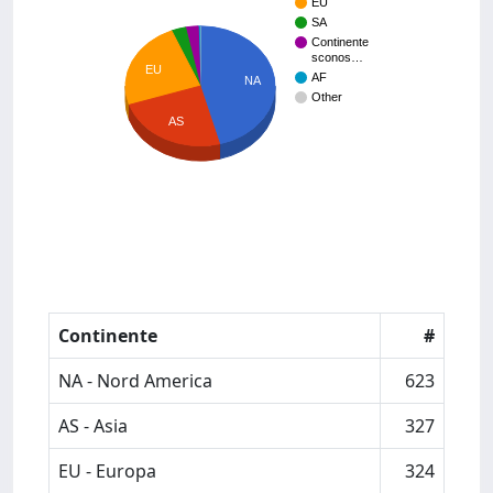
EU
SA
Continente
sconos…
EU
AF
NA
Other
AS
Continente
#
NA - Nord America
623
AS - Asia
327
EU - Europa
324