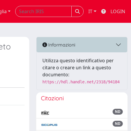
glia
IT
LOGIN
eto
Informazioni
Utilizza questo identificativo per
citare o creare un link a questo
documento:
https://hdl.handle.net/2318/94184
Citazioni
ND
ND