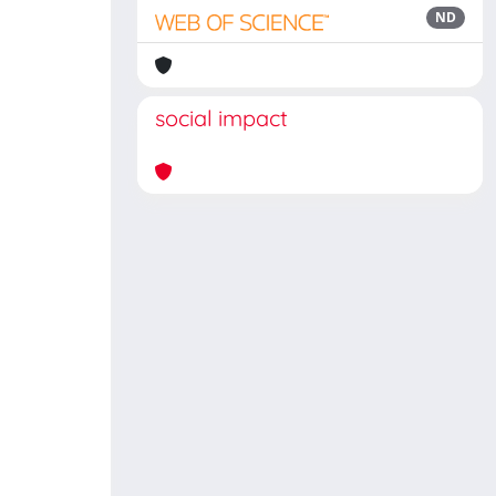
ND
social impact