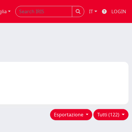
glia
IT
LOGIN
Esportazione
Tutti (122)