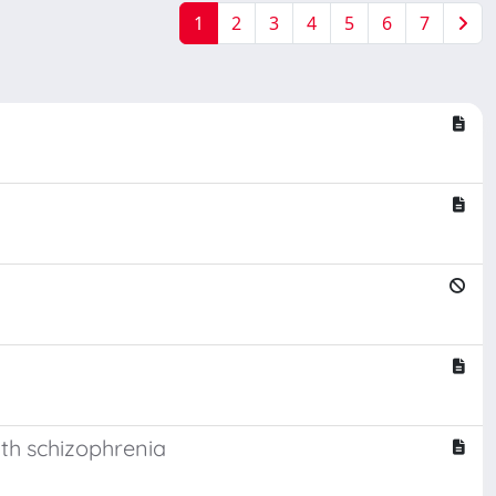
1
2
3
4
5
6
7
ith schizophrenia