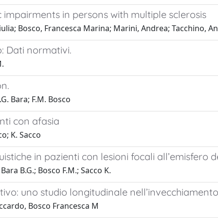
tic impairments in persons with multiple sclerosis
iulia; Bosco, Francesca Marina; Marini, Andrea; Tacchino, A
 Dati normativi.
M.
n.
B.G. Bara; F.M. Bosco
enti con afasia
co; K. Sacco
uistiche in pazienti con lesioni focali all’emisfero 
 Bara B.G.; Bosco F.M.; Sacco K.
tivo: uno studio longitudinale nell’invecchiament
Riccardo, Bosco Francesca M