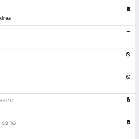
ndrea
destro
o sano