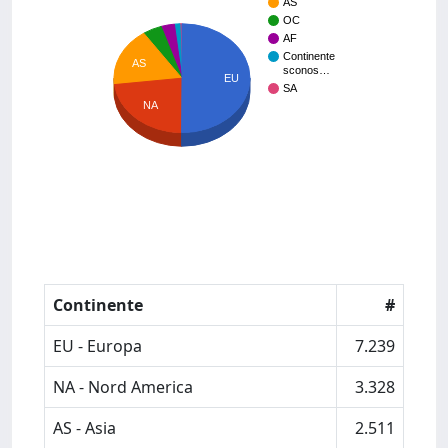
AS
OC
AF
Continente
AS
sconos…
EU
SA
NA
Continente
#
EU - Europa
7.239
NA - Nord America
3.328
AS - Asia
2.511