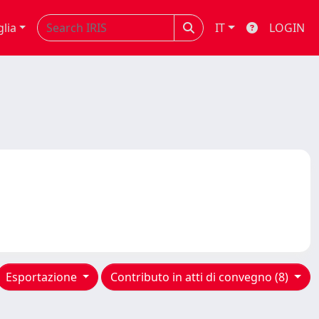
glia
IT
LOGIN
Esportazione
Contributo in atti di convegno (8)