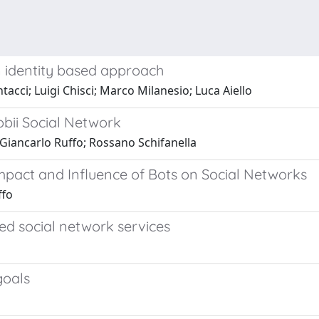
n identity based approach
cci; Luigi Chisci; Marco Milanesio; Luca Aiello
obii Social Network
; Giancarlo Ruffo; Rossano Schifanella
mpact and Influence of Bots on Social Networks
ffo
ed social network services
goals