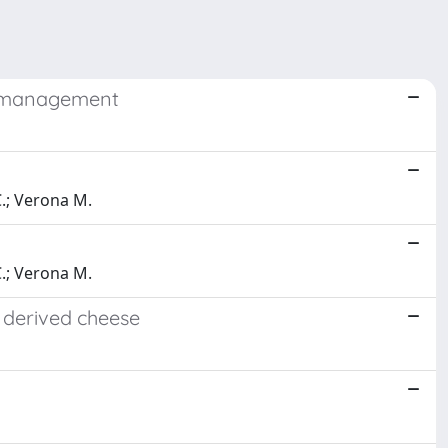
nd management
C.; Verona M.
C.; Verona M.
 derived cheese