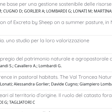
 come base per una gestione sostenibile delle risors
M; CUGNO D; GORLIER A; LOMBARDI G; LONATI M; MARTINAS
tion of Excreta by Sheep on a summer pasture, in 
ria. uno studio per la loro valorizzazione
 pregio del patrimonio naturale e agropastorale d
landi S.; Cavallero A.; Lombardi G.
rence in pastoral habitats. The Val Troncea Natur
Lonati; Alessandra Gorlier; Davide Cugno; Giampiero Lomb
ari al territorio d’origine. Il ruolo del catasto f
I G; TAGLIATORI C