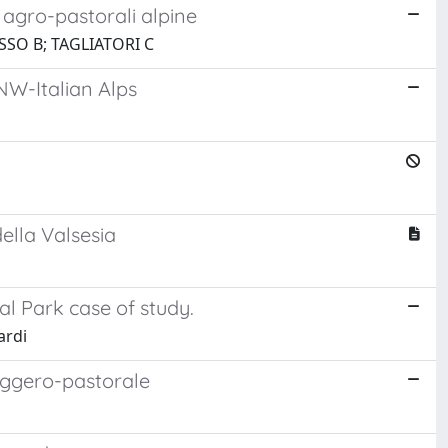
e agro-pastorali alpine
SO B; TAGLIATORI C
NW-Italian Alps
ella Valsesia
al Park case of study.
ardi
oraggero-pastorale