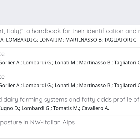
, Italy)”: a handbook for their identification a
 A; LOMBARDI G; LONATI M; MARTINASSO B; TAGLIATORI C
ce
Gorlier A.; Lombardi G.; Lonati M.; Martinasso B.; Tagliatori 
ce
Gorlier A.; Lombardi G.; Lonati M.; Martinasso B.; Tagliatori 
dairy farming systems and fatty acids profile of
 Cugno D.; Lombardi G.; Tomatis M.; Cavallero A.
pasture in NW-Italian Alps