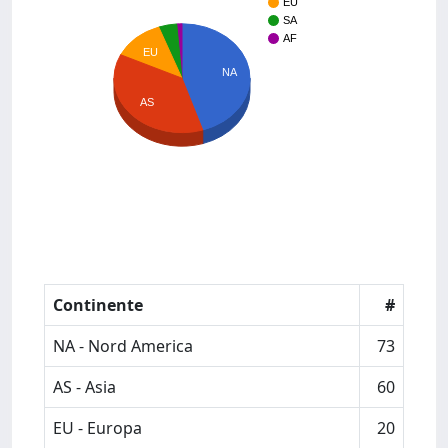
EU
SA
AF
EU
NA
AS
Continente
#
NA - Nord America
73
AS - Asia
60
EU - Europa
20