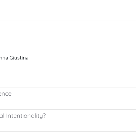
nna Giustina
ence
l Intentionality?