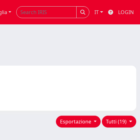
glia
IT
LOGIN
Esportazione
Tutti (19)