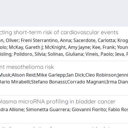
ting short-term risk of cardiovascular events
 Oliver; Freni Sterrantino, Anna; Sacerdote, Carlotta; Krogh
ni, Paolo; McKay, Gareth J; McKnight, Amy Jayne; Kee, Frank; Y
ng; Polidoro, Silvia; Solinas, Giuliana; Vineis, Paolo; Ieva, 
nt mesothelioma risk
usk;Alison Reid;Mike Garlepp;Ian Dick;Cleo Robinson;Jenni
ni;Dario Mirabelli;Stefano Bonassi;Corrado Magnani;Irma Di
lasma microRNA profiling in bladder cancer
ra Allione; Simonetta Guarrera; Giovanni Fiorito; Fabio Ro