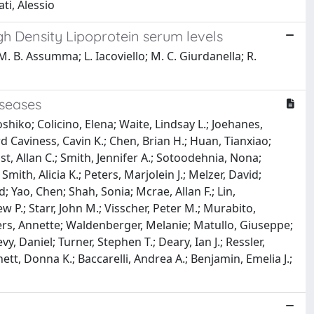
ti, Alessio
h Density Lipoprotein serum levels
 M. B. Assumma; L. Iacoviello; M. C. Giurdanella; R.
iseases
hiko; Colicino, Elena; Waite, Lindsay L.; Joehanes,
rd Caviness, Cavin K.; Chen, Brian H.; Huan, Tianxiao;
st, Allan C.; Smith, Jennifer A.; Sotoodehnia, Nona;
mith, Alicia K.; Peters, Marjolein J.; Melzer, David;
; Yao, Chen; Shah, Sonia; Mcrae, Allan F.; Lin,
 P.; Starr, John M.; Visscher, Peter M.; Murabito,
eters, Annette; Waldenberger, Melanie; Matullo, Giuseppe;
y, Daniel; Turner, Stephen T.; Deary, Ian J.; Ressler,
ett, Donna K.; Baccarelli, Andrea A.; Benjamin, Emelia J.;