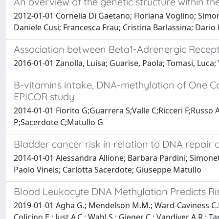
An overview of the genetic structure within t
2012-01-01 Cornelia Di Gaetano; Floriana Voglino; Simon
Daniele Cusi; Francesca Frau; Cristina Barlassina; Dari
Association between Beta1-Adrenergic Recepto
2016-01-01 Zanolla, Luisa; Guarise, Paola; Tomasi, Luca; 
B-vitamins intake, DNA-methylation of One C
EPICOR study
2014-01-01 Fiorito G;Guarrera S;Valle C;Ricceri F;Russo 
P;Sacerdote C;Matullo G
Bladder cancer risk in relation to DNA repair
2014-01-01 Alessandra Allione; Barbara Pardini; Simonet
Paolo Vineis; Carlotta Sacerdote; Giuseppe Matullo
Blood Leukocyte DNA Methylation Predicts Ris
2019-01-01 Agha G.; Mendelson M.M.; Ward-Caviness C.K.; Jo
Colicino E.; Just A.C.; Wahl S.; Gieger C.; Vandiver A.R.; T