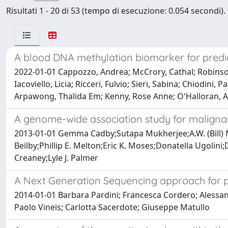
Risultati 1 - 20 di 53 (tempo di esecuzione: 0.054 secondi).
A blood DNA methylation biomarker for predic
2022-01-01 Cappozzo, Andrea; McCrory, Cathal; Robinson,
Iacoviello, Licia; Ricceri, Fulvio; Sieri, Sabina; Chiodi
Arpawong, Thalida Em; Kenny, Rose Anne; O'Halloran, Aisli
A genome-wide association study for maligna
2013-01-01 Gemma Cadby;Sutapa Mukherjee;A.W. (Bill) M
Beilby;Phillip E. Melton;Eric K. Moses;Donatella Ugoli
Creaney;Lyle J. Palmer
A Next Generation Sequencing approach for p
2014-01-01 Barbara Pardini; Francesca Cordero; Alessand
Paolo Vineis; Carlotta Sacerdote; Giuseppe Matullo