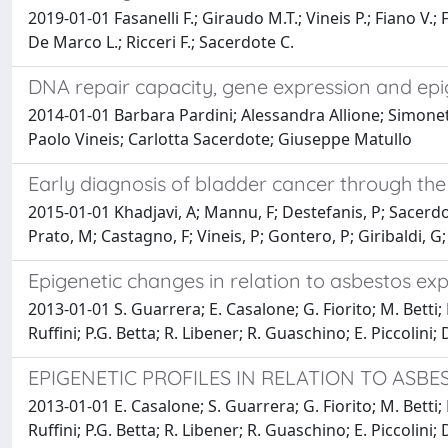
2019-01-01 Fasanelli F.; Giraudo M.T.; Vineis P.; Fiano V.; 
De Marco L.; Ricceri F.; Sacerdote C.
DNA repair capacity, gene expression and epi
2014-01-01 Barbara Pardini; Alessandra Allione; Simonet
Paolo Vineis; Carlotta Sacerdote; Giuseppe Matullo
Early diagnosis of bladder cancer through the
2015-01-01 Khadjavi, A; Mannu, F; Destefanis, P; Sacerdote,
Prato, M; Castagno, F; Vineis, P; Gontero, P; Giribaldi, G; 
Epigenetic changes in relation to asbestos e
2013-01-01 S. Guarrera; E. Casalone; G. Fiorito; M. Betti; 
Ruffini; P.G. Betta; R. Libener; R. Guaschino; E. Piccolini;
EPIGENETIC PROFILES IN RELATION TO AS
2013-01-01 E. Casalone; S. Guarrera; G. Fiorito; M. Betti; 
Ruffini; P.G. Betta; R. Libener; R. Guaschino; E. Piccolini;