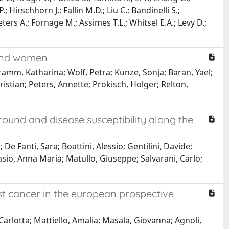
; Hirschhorn J.; Fallin M.D.; Liu C.; Bandinelli S.;
ters A.; Fornage M.; Assimes T.L.; Whitsel E.A.; Levy D.;
 and women
ramm, Katharina; Wolf, Petra; Kunze, Sonja; Baran, Yael;
ristian; Peters, Annette; Prokisch, Holger; Relton,
ound and disease susceptibility along the
e Fanti, Sara; Boattini, Alessio; Gentilini, Davide;
lasio, Anna Maria; Matullo, Giuseppe; Salvarani, Carlo;
st cancer in the european prospective
Carlotta; Mattiello, Amalia; Masala, Giovanna; Agnoli,