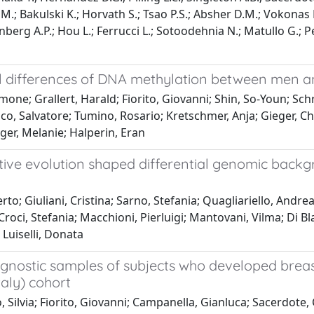
p M.; Bakulski K.; Horvath S.; Tsao P.S.; Absher D.M.; Vokonas P.
berg A.P.; Hou L.; Ferrucci L.; Sotoodehnia N.; Matullo G.; Pe
l differences of DNA methylation between men
ne; Grallert, Harald; Fiorito, Giovanni; Shin, So-Youn; Sch
co, Salvatore; Tumino, Rosario; Kretschmer, Anja; Gieger, Ch
ger, Melanie; Halperin, Eran
ve evolution shaped differential genomic backgr
 Giuliani, Cristina; Sarno, Stefania; Quagliariello, Andrea; D
 Croci, Stefania; Macchioni, Pierluigi; Mantovani, Vilma; Di B
 Luiselli, Donata
agnostic samples of subjects who developed brea
taly) cohort
 Silvia; Fiorito, Giovanni; Campanella, Gianluca; Sacerdote, 