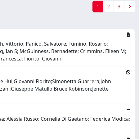
1
2
3
, Vittorio; Panico, Salvatore; Tumino, Rosario;
oung, Ian S; McGuinness, Bernadette; Crimmins, Eileen M;
Francesca; Fiorito, Giovanni
e Hui;Giovanni Fiorito;Simonetta Guarrera;John
anzani;Giuseppe Matullo;Bruce Robinson;Jenette
sa; Alessia Russo; Cornelia Di Gaetano; Federica Modica;