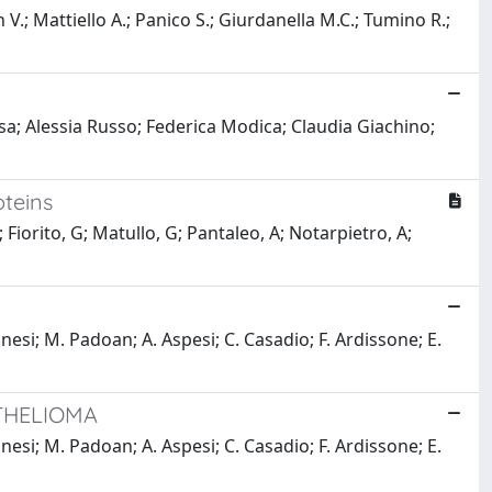
h V.; Mattiello A.; Panico S.; Giurdanella M.C.; Tumino R.;
sa; Alessia Russo; Federica Modica; Claudia Giachino;
oteins
 Fiorito, G; Matullo, G; Pantaleo, A; Notarpietro, A;
unesi; M. Padoan; A. Aspesi; C. Casadio; F. Ardissone; E.
THELIOMA
unesi; M. Padoan; A. Aspesi; C. Casadio; F. Ardissone; E.