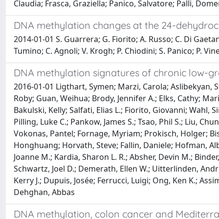
Claudia; Frasca, Graziella; Panico, Salvatore; Palli, Dome
DNA methylation changes at the 24-dehydrocho
2014-01-01 S. Guarrera; G. Fiorito; A. Russo; C. Di Gaetan
Tumino; C. Agnoli; V. Krogh; P. Chiodini; S. Panico; P. Vin
DNA methylation signatures of chronic low-g
2016-01-01 Ligthart, Symen; Marzi, Carola; Aslibekyan, S
Roby; Guan, Weihua; Brody, Jennifer A.; Elks, Cathy; Mari
Bakulski, Kelly; Salfati, Elias L.; Fiorito, Giovanni; Wah
Pilling, Luke C.; Pankow, James S.; Tsao, Phil S.; Liu, Chu
Vokonas, Pantel; Fornage, Myriam; Prokisch, Holger; Bis, 
Honghuang; Horvath, Steve; Fallin, Daniele; Hofman, Albe
Joanne M.; Kardia, Sharon L. R.; Absher, Devin M.; Binder
Schwartz, Joel D.; Demerath, Ellen W.; Uitterlinden, André 
Kerry J.; Dupuis, Josée; Ferrucci, Luigi; Ong, Ken K.; Ass
Dehghan, Abbas
DNA methylation, colon cancer and Mediterrane