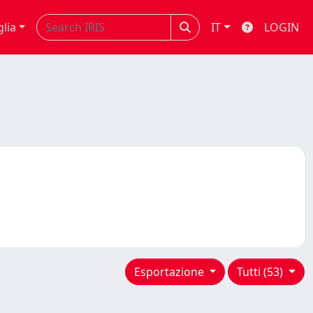
glia
IT
LOGIN
Esportazione
Tutti (53)