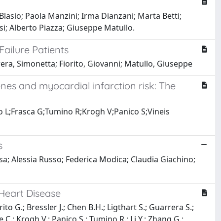
lasio; Paola Manzini; Irma Dianzani; Marta Betti;
si; Alberto Piazza; Giuseppe Matullo.
ailure Patients
rrera, Simonetta; Fiorito, Giovanni; Matullo, Giuseppe
s and myocardial infarction risk: The
lo L;Frasca G;Tumino R;Krogh V;Panico S;Vineis
s
sa; Alessia Russo; Federica Modica; Claudia Giachino;
Heart Disease
o G.; Bressler J.; Chen B.H.; Ligthart S.; Guarrera S.;
e C.; Krogh V.; Panico S.; Tumino R.; Li Y.; Zhang G.;