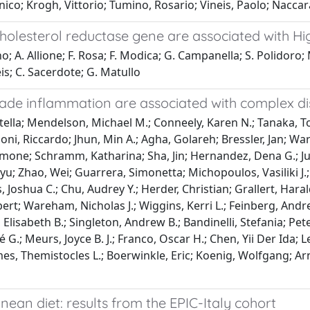
nico; Krogh, Vittorio; Tumino, Rosario; Vineis, Paolo; Naccara
lesterol reductase gene are associated with Hig
o; A. Allione; F. Rosa; F. Modica; G. Campanella; S. Polidoro;
eis; C. Sacerdote; G. Matullo
rade inflammation are associated with complex d
tella; Mendelson, Michael M.; Conneely, Karen N.; Tanaka, Tos
oni, Riccardo; Jhun, Min A.; Agha, Golareh; Bressler, Jan; Wa
l, Simone; Schramm, Katharina; Sha, Jin; Hernandez, Dena G.; Ju
nyu; Zhao, Wei; Guarrera, Simonetta; Michopoulos, Vasiliki J.; S
Joshua C.; Chu, Audrey Y.; Herder, Christian; Grallert, Harald
rt; Wareham, Nicholas J.; Wiggins, Kerri L.; Feinberg, Andrew
, Elisabeth B.; Singleton, Andrew B.; Bandinelli, Stefania; P
G.; Meurs, Joyce B. J.; Franco, Oscar H.; Chen, Yii Der Ida; Lev
imes, Themistocles L.; Boerwinkle, Eric; Koenig, Wolfgang; Arn
an diet: results from the EPIC-Italy cohort