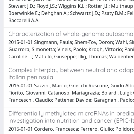
Stewart J.D.; Floyd J.S.; Wiggins K.L.; Rotter J.I.; Multhau
Boerwinkle E.; Dehghan A.; Schwartz J.D.; Psaty B.M.; Fein
Baccarelli A.A.
Characterization of whole-genome autosoma
2015-01-01 Singmann, Paula; Shem-Tov, Doron; Wahl, Simo
Guarrera, Simonetta; Vineis, Paolo; Krogh, Vittorio; Pani
Caroline L.; Matullo, Giuseppe; Illig, Thomas; Waldenber
Complex interplay between neutral and adapti
Italian peninsula
2016-01-01 Sazzini, Marco; Gnecchi Ruscone, Guido Alberto;
Fiorito, Giovanni; Catanoso, Mariagrazia; Boiardi, Luigi;
Franceschi, Claudio; Pettener, Davide; Garagnani, Paolo;
Differentially methylated microRNAs in predi
investigation into nutrition and cancer (EPIC-I
2015-01-01 Cordero, Francesca; Ferrero, Giulio; Polidoro,