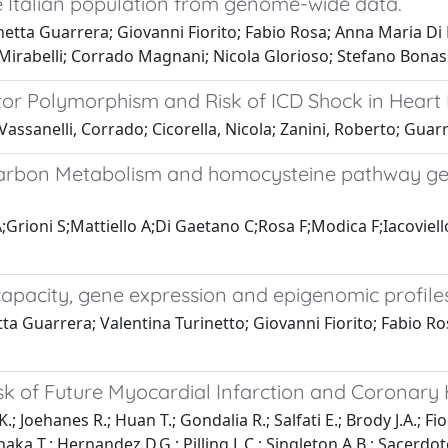
he Italian population from genome-wide data.
etta Guarrera; Giovanni Fiorito; Fabio Rosa; Anna Maria Di B
o Mirabelli; Corrado Magnani; Nicola Glorioso; Stefano Bonas
r Polymorphism and Risk of ICD Shock in Heart F
Vassanelli, Corrado; Cicorella, Nicola; Zanini, Roberto; Gua
arbon Metabolism and homocysteine pathway gene
A;Grioni S;Mattiello A;Di Gaetano C;Rosa F;Modica F;Iacoviel
 capacity, gene expression and epigenomic profile
ta Guarrera; Valentina Turinetto; Giovanni Fiorito; Fabio Ro
k of Future Myocardial Infarction and Coronary 
ehanes R.; Huan T.; Gondalia R.; Salfati E.; Brody J.A.; Fiorit
anaka T.; Hernandez D.G.; Pilling L.C.; Singleton A.B.; Sacerdot