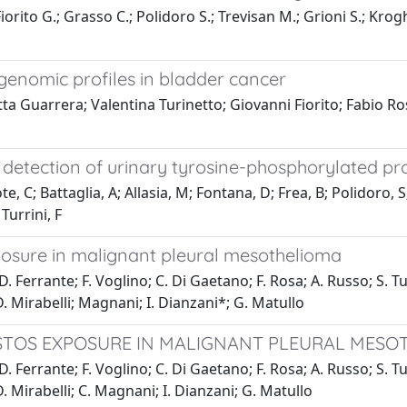
Fiorito G.; Grasso C.; Polidoro S.; Trevisan M.; Grioni S.; Krog
genomic profiles in bladder cancer
ta Guarrera; Valentina Turinetto; Giovanni Fiorito; Fabio Ro
 detection of urinary tyrosine-phosphorylated pr
 C; Battaglia, A; Allasia, M; Fontana, D; Frea, B; Polidoro, S;
Turrini, F
xposure in malignant pleural mesothelioma
D. Ferrante; F. Voglino; C. Di Gaetano; F. Rosa; A. Russo; S. T
 D. Mirabelli; Magnani; I. Dianzani*; G. Matullo
BESTOS EXPOSURE IN MALIGNANT PLEURAL MESO
D. Ferrante; F. Voglino; C. Di Gaetano; F. Rosa; A. Russo; S. T
 D. Mirabelli; C. Magnani; I. Dianzani; G. Matullo