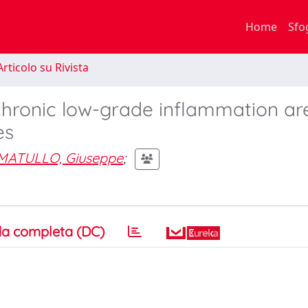
Home
Sfo
rticolo su Rivista
chronic low-grade inflammation ar
es
MATULLO, Giuseppe
;
a completa (DC)