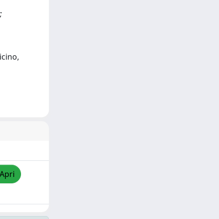
;
icino,
/Apri