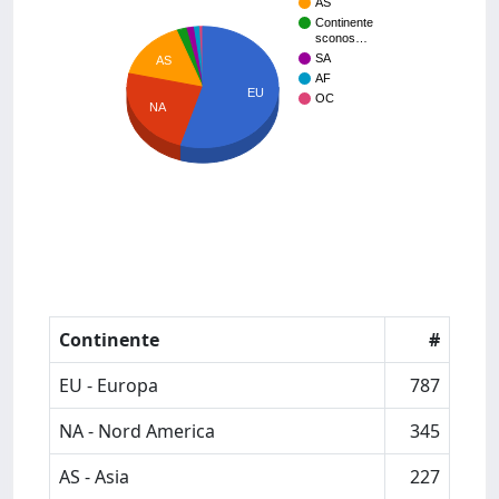
AS
Continente
sconos…
SA
AS
AF
EU
OC
NA
Continente
#
EU - Europa
787
NA - Nord America
345
AS - Asia
227