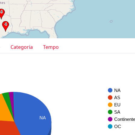
e
Categoria
Tempo
NA
AS
EU
SA
NA
Continent
OC