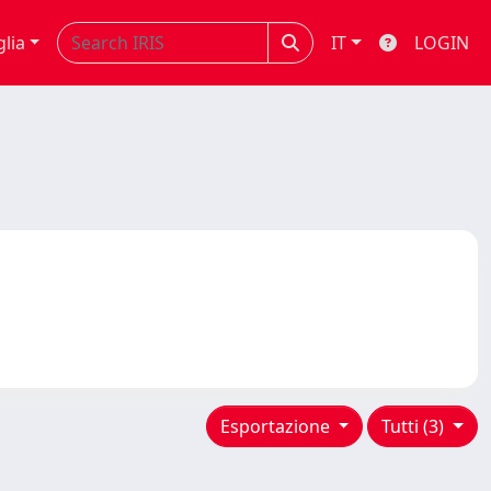
glia
IT
LOGIN
Esportazione
Tutti (3)