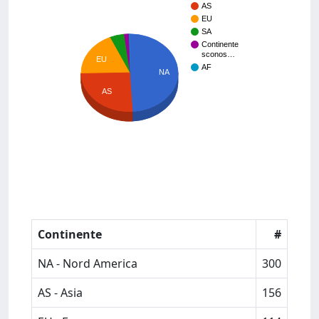
AS
EU
SA
Continente
sconos…
EU
AF
NA
AS
Continente
#
NA - Nord America
300
AS - Asia
156