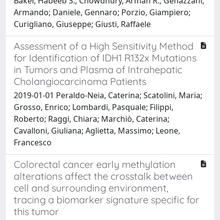
Baker, Habeeb S.; Chowdhury, Arman R.; Genazzani,
Armando; Daniele, Gennaro; Porzio, Giampiero;
Curigliano, Giuseppe; Giusti, Raffaele
Assessment of a High Sensitivity Method
for Identification of IDH1 R132x Mutations
in Tumors and Plasma of Intrahepatic
Cholangiocarcinoma Patients
2019-01-01 Peraldo-Neia, Caterina; Scatolini, Maria;
Grosso, Enrico; Lombardi, Pasquale; Filippi,
Roberto; Raggi, Chiara; Marchiò, Caterina;
Cavalloni, Giuliana; Aglietta, Massimo; Leone,
Francesco
Colorectal cancer early methylation
alterations affect the crosstalk between
cell and surrounding environment,
tracing a biomarker signature specific for
this tumor