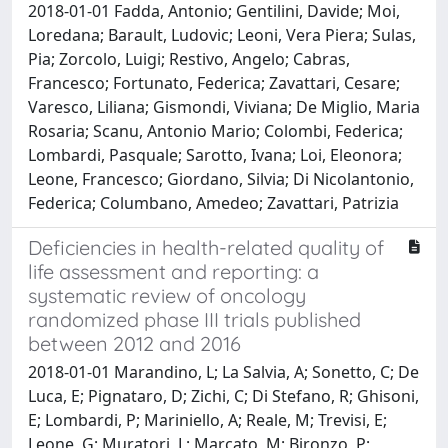
2018-01-01 Fadda, Antonio; Gentilini, Davide; Moi,
Loredana; Barault, Ludovic; Leoni, Vera Piera; Sulas,
Pia; Zorcolo, Luigi; Restivo, Angelo; Cabras,
Francesco; Fortunato, Federica; Zavattari, Cesare;
Varesco, Liliana; Gismondi, Viviana; De Miglio, Maria
Rosaria; Scanu, Antonio Mario; Colombi, Federica;
Lombardi, Pasquale; Sarotto, Ivana; Loi, Eleonora;
Leone, Francesco; Giordano, Silvia; Di Nicolantonio,
Federica; Columbano, Amedeo; Zavattari, Patrizia
Deficiencies in health-related quality of
life assessment and reporting: a
systematic review of oncology
randomized phase III trials published
between 2012 and 2016
2018-01-01 Marandino, L; La Salvia, A; Sonetto, C; De
Luca, E; Pignataro, D; Zichi, C; Di Stefano, R; Ghisoni,
E; Lombardi, P; Mariniello, A; Reale, M; Trevisi, E;
Leone, G; Muratori, L; Marcato, M; Bironzo, P;