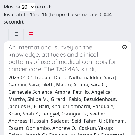
Mostra
records
Risultati 1 - 16 di 16 (tempo di esecuzione: 0.044
secondi).
An international survey on the
knowledge, attitudes and clinical
patterns of use of medical cannabis for
cancer care: The TASMAN study
2025-01-01 Trapani, Dario; Nidhamalddin, Sara J.;
Gandini, Sara; Filetti, Marco; Altuna, Sara C.;
Carnevale Schianca, Ambra; Petrillo, Angelica;
Murthy, Shilpa M.; Girardi, Fabio; Bezuidenhout,
Jacques B.; El Bairi, Khalid; Lombardi, Pasquale;
Khan, Shah Z.; Lengyel, Csongor G.; Seeber,
Andreas; Hussain, Sadaqat; Seid, Fahmi U.; Elfaham,
Essam; Odhiambo, Andrew O.; Coskun, Yakup;