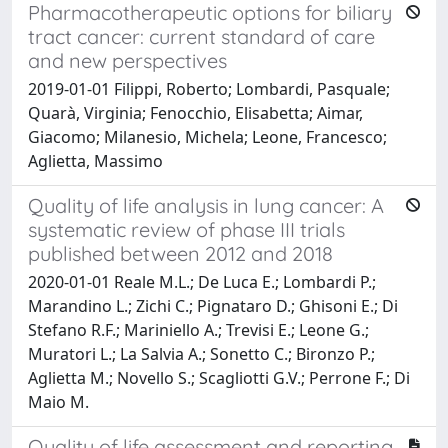
Pharmacotherapeutic options for biliary
tract cancer: current standard of care
and new perspectives
2019-01-01 Filippi, Roberto; Lombardi, Pasquale;
Quarà, Virginia; Fenocchio, Elisabetta; Aimar,
Giacomo; Milanesio, Michela; Leone, Francesco;
Aglietta, Massimo
Quality of life analysis in lung cancer: A
systematic review of phase III trials
published between 2012 and 2018
2020-01-01 Reale M.L.; De Luca E.; Lombardi P.;
Marandino L.; Zichi C.; Pignataro D.; Ghisoni E.; Di
Stefano R.F.; Mariniello A.; Trevisi E.; Leone G.;
Muratori L.; La Salvia A.; Sonetto C.; Bironzo P.;
Aglietta M.; Novello S.; Scagliotti G.V.; Perrone F.; Di
Maio M.
Quality of life assessment and reporting