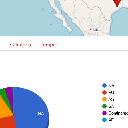
e
Categoria
Tempo
NA
EU
AS
SA
Continent
NA
AF