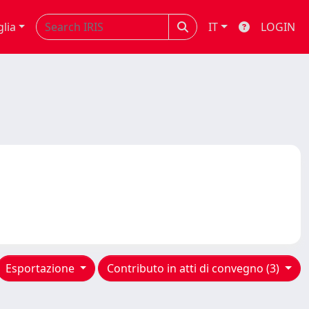
glia
IT
LOGIN
Esportazione
Contributo in atti di convegno (3)