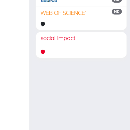
ND
social impact