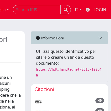
glia
IT
LOGIN
ori
Informazioni
Utilizza questo identificativo per
citare o creare un link a questo
documento:
https://hdl.handle.net/2318/10254
6
ione un
alcuni
Citazioni
coping
udere che la
ia nella
ND
zione, al
ND