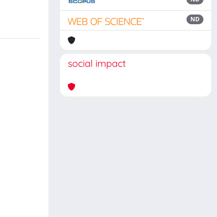
ND
social impact