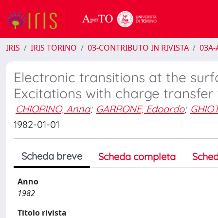
IRIS
IRIS TORINO
03-CONTRIBUTO IN RIVISTA
03A-A
Electronic transitions at the surf
Excitations with charge transfer
CHIORINO, Anna
;
GARRONE, Edoardo
;
GHIOT
1982-01-01
Scheda breve
Scheda completa
Sched
Anno
1982
Titolo rivista