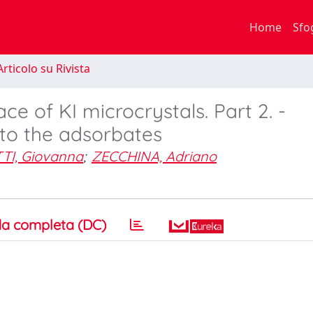
Home
Sfo
rticolo su Rivista
ace of KI microcrystals. Part 2. -
 to the adsorbates
TI, Giovanna
;
ZECCHINA, Adriano
a completa (DC)