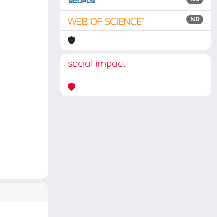
ND
social impact