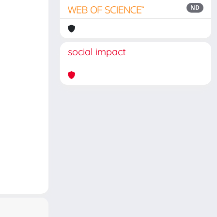
ND
social impact