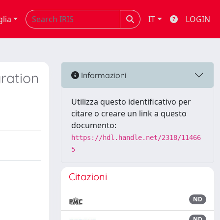
glia
IT
LOGIN
ration
Informazioni
Utilizza questo identificativo per
citare o creare un link a questo
documento:
https://hdl.handle.net/2318/11466
5
Citazioni
ND
ND