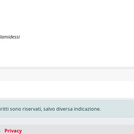
Palamidessi
ritti sono riservati, salvo diversa indicazione.
-
Privacy