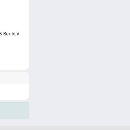
S Beolè;V