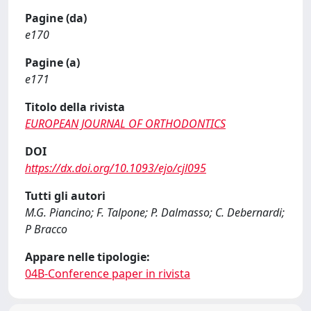
Pagine (da)
e170
Pagine (a)
e171
Titolo della rivista
EUROPEAN JOURNAL OF ORTHODONTICS
DOI
https://dx.doi.org/10.1093/ejo/cjl095
Tutti gli autori
M.G. Piancino; F. Talpone; P. Dalmasso; C. Debernardi;
P Bracco
Appare nelle tipologie:
04B-Conference paper in rivista