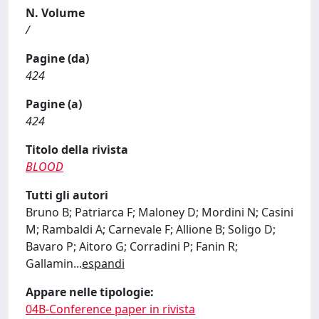
N. Volume
/
Pagine (da)
424
Pagine (a)
424
Titolo della rivista
BLOOD
Tutti gli autori
Bruno B; Patriarca F; Maloney D; Mordini N; Casini
M; Rambaldi A; Carnevale F; Allione B; Soligo D;
Bavaro P; Aitoro G; Corradini P; Fanin R;
Gallamin
...
espandi
Appare nelle tipologie:
04B-Conference paper in rivista