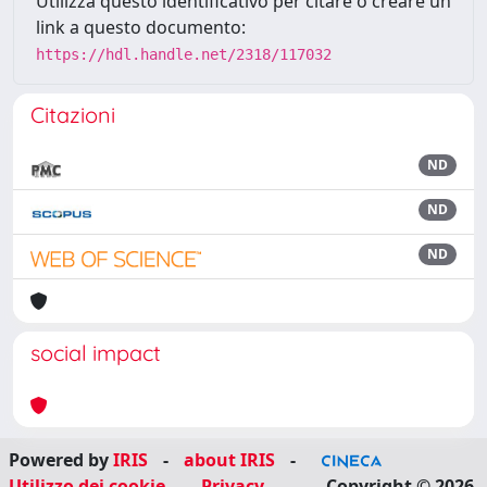
Utilizza questo identificativo per citare o creare un
link a questo documento:
https://hdl.handle.net/2318/117032
Citazioni
ND
ND
ND
social impact
Powered by
IRIS
-
about IRIS
-
Utilizzo dei cookie
-
Privacy
Copyright © 2026