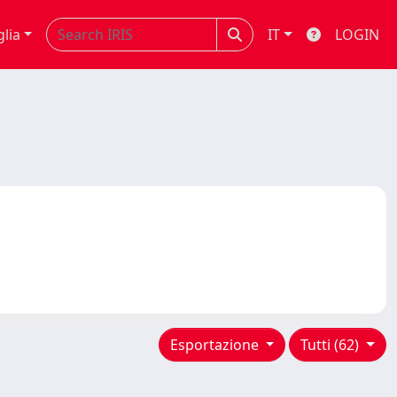
glia
IT
LOGIN
Esportazione
Tutti (62)