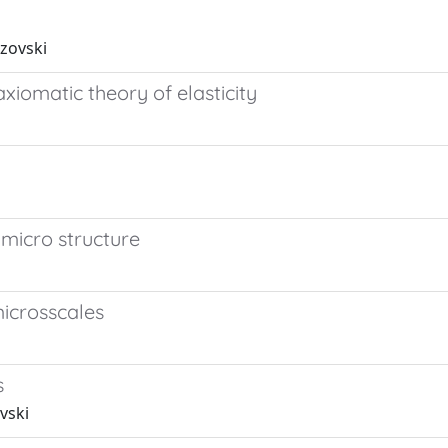
ezovski
xiomatic theory of elasticity
micro structure
microsscales
s
vski