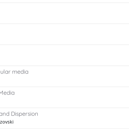
nular media
 Media
and Dispersion
ezovski