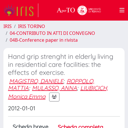
IRIS
IRIS TORINO
04-CONTRIBUTO IN ATTI DI CONVEGNO
04B-Conference paper in rivista
Hand grip strenght in elderly living
in residential care facilities: the
effects of exercise.
MAGISTRO, DANIELE
;
ROPPOLO,
MATTIA
;
MULASSO, ANNA
;
LIUBICICH,
Monica Emma
2012-01-01
Scheda breve
Scheda completa