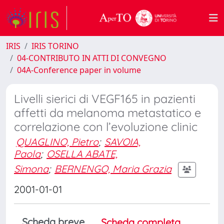
IRIS
IRIS TORINO
04-CONTRIBUTO IN ATTI DI CONVEGNO
04A-Conference paper in volume
Livelli sierici di VEGF165 in pazienti
affetti da melanoma metastatico e
correlazione con l’evoluzione clinic
QUAGLINO, Pietro
;
SAVOIA,
Paola
;
OSELLA ABATE,
Simona
;
BERNENGO, Maria Grazia
2001-01-01
Scheda breve
Scheda completa