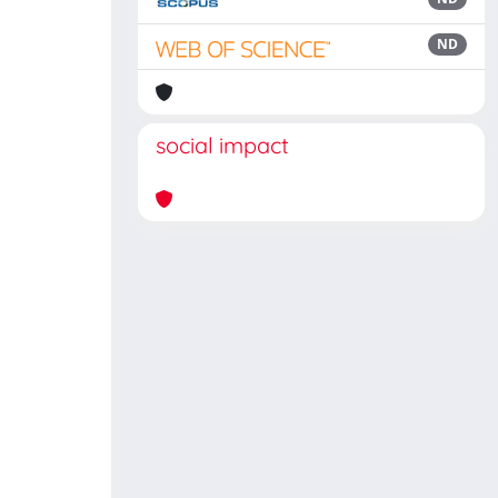
ND
social impact