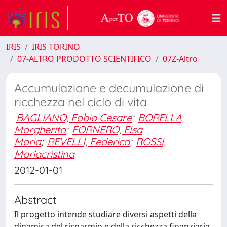
IRIS
IRIS TORINO
07-ALTRO PRODOTTO SCIENTIFICO
07Z-Altro
Accumulazione e decumulazione di
ricchezza nel ciclo di vita
BAGLIANO, Fabio Cesare
;
BORELLA,
Margherita
;
FORNERO, Elsa
Maria
;
REVELLI, Federico
;
ROSSI,
Mariacristina
2012-01-01
Abstract
Il progetto intende studiare diversi aspetti della
dinamica del risparmio e della ricchezza finanziaria