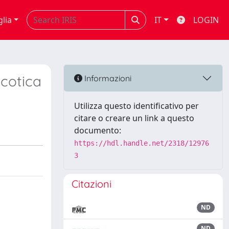
glia
IT
LOGIN
icotica
Informazioni
Utilizza questo identificativo per
citare o creare un link a questo
documento:
https://hdl.handle.net/2318/12976
3
Citazioni
ND
ND