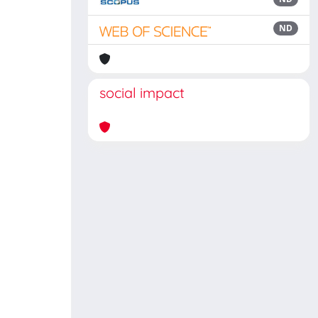
ND
social impact